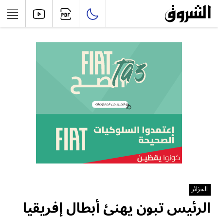
الجزائر
الرئيس تبون يهنئ أبطال إفريقيا