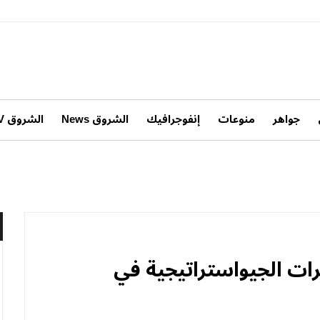
جواهر
منوعات
إنفوجرافيك
الشروق News
الشروق TV
رات الجيواستراتيجية في