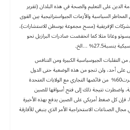
لى خدمة الدين على التعليم والصحة في هذه البلدان (تقرير
ن المخاطر السياسية والأزمات الجيواستراتيجية بين القوى
 تراجعت القدرة التنافسية لـ 35%من الشركات الإفريقية (مسح مجموعة بوسطن للاستشارات)،
وتو وغانا مثلا كما انخفضت صادرات البرازيل نحو
سبة27.5% …الخ.
ن من التقلبات الجيوسياسية الكبيرة ومن التنافس
فى على أحد، ولن تنجو من هذه الوضعية حتى الدول
الصناعية الكبرى مثل دول الاتحاد الأوروبي التي خسرت60% من فائضها التجاري مع الولايات المتحدة
يكية، واضطرت نتيجة ذلك إلى فتح أسواقها للصين
يا، فإن كل ضغط أمريكي على الصين يدفع بهذه الأخيرة
في مجال الصناعات الاستخراجية الأمر الذي ينبغي للأفارقة