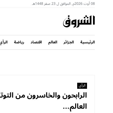
08 أوت 2026م, الموافق ل 23 صفر 1448هـ
الرئيسية
الجزائر
العالم
اقتصاد
رياضة
الرأي
الرأي
الرابحون والخاسرون من التوت
العالم…