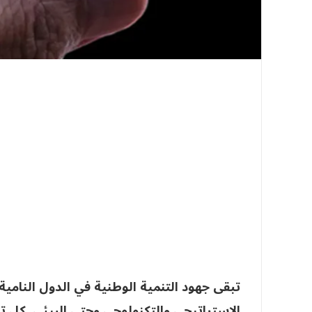
تبقى جهود التنمية الوطنية في الدول النامي
الاستراتيجي والتكنولوجي وحتى البيئي. كل ت