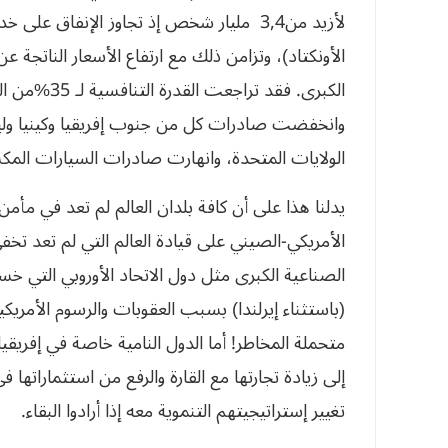
لأزيد من3,4 مليار شخص إذ تجاوز الإنفاق ع
الأونكتاد)، وتزامن ذلك مع ارتفاع الأسعار الناتجة ع
الكبرى. فقد
وانخفضت صادرات كل من جنوب إفريقيا وكينيا وليس
الولايات المتحدة، وانهارت صادرات السيارات المكسيكية بن
يدلنا هذا على أن كافة بلدان العالم لم تعد في مأم
الأمريكي-الصيني على قيادة العالم التي لم تعد تخ
(باستثناء إيرلندا) بسبب العقوبات والرسوم الأمر
متحملة المخاطر! أما الدول النامية خاصة في إفريق
إلى زيادة تجارتها مع القارة والرفع من استثماراتها 
تغيير إستراتيجيتهم التنموية معه إذا أرادوا البقاء.