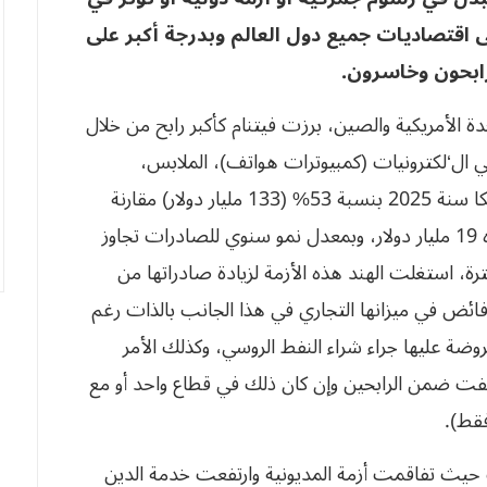
لى اقتصاديات جميع دول العالم وبدرجة أكبر على
رابحون وخاسرون.
حدة الأمريكية والصين، برزت فيتنام كأكبر رابح من خلال
الي ال‘لكترونيات (كمبيوترات هواتف)، الملابس،
الأثاث…الخ، حيث قفزت صادرات فيتنام إلى أمريكا سنة 2025 بنسبة 53% (133 مليار دولار) مقارنة
بالعام السابق، متجاوزة في شهر جانفي 2026 وحده 19 مليار دولار، وبمعدل نمو سنوي للصادرات تجاوز
رة، استغلت الهند هذه الأزمة لزيادة صادراتها من
 فائض في ميزانها التجاري في هذا الجانب بالذات رغم
ضة عليها جراء شراء النفط الروسي، وكذلك الأمر
ُنّفت ضمن الرابحين وإن كان ذلك في قطاع واحد أو مع
فقط).
حيث تفاقمت أزمة المديونية وارتفعت خدمة الدين