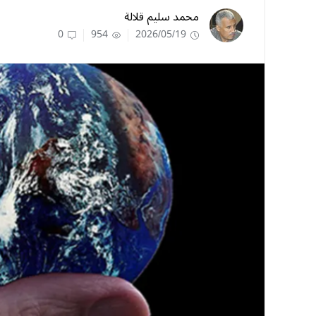
محمد سليم قلالة
0
954
2026/05/19