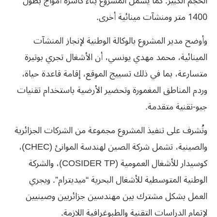
الحجم الكبير. كما يشمل المشروع بناء كاسرة أمواج بطول
1400 متر ومنشآت مينائية أخرى.
وأوضح مدير المشروع بالوكالة الوطنية لإنجاز المنشآت
المينائية، محمد مهدي يونسي، أن الأشغال تجري بوتيرة
متسارعة، بما في ذلك تسييج الموقع، إقامة قاعدة حياة،
وردم المناطق المغمورة وتحضير الأرضية باستخدام تقنيات
جيو-تقنية متقدمة.
وتُشرف على تنفيذ المشروع مجموعة من الشركات الجزائرية
والصينية، تشمل شركة الصين لهندسة الموانئ (CHEC)،
كوسيدار للأشغال العمومية (COSIDER TP)، والشركة
الوطنية المتوسطية للأشغال البحرية “ميديترام”. ويجري
العمل بشكل مشترك بين مهندسين جزائريين وصينيين
لإتمام الدراسات التقنية والطبوغرافية اللازمة.