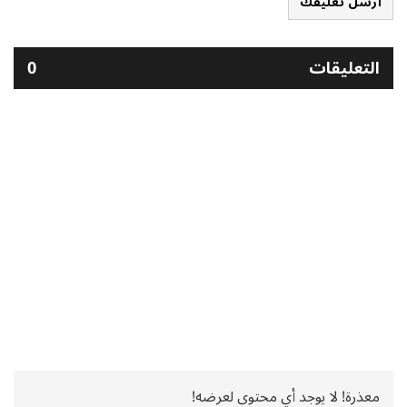
أرسل تعليقك
التعليقات
0
معذرة! لا يوجد أي محتوى لعرضه!