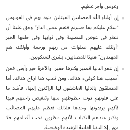
وعوض وأجر عظيم.
إن أولياء الله المصابين المبتلين ينوه بهم في الفردوس
“سلام عليكم بما صبرتم فنعم عقبى الدار” وحق علينا أن
ننظر في عوض المصيبة وفي ثوابها وفي خلفها الخير
“أولئك عليهم صلوات من ربهم ورحمة وأولئك هم
المهتدون” هنيئا للمصابين، بشرى للمنكوبين.
إن عمر الدنيا قصير وكنزها حقير، والآخرة خير وأبقى فمن
أصيب هنا كوفيء هناك، ومن تعب هنا ارتاح هناك، أما
المتعلقون بالدنيا العاشقون لها الراكنون إليها، فأشد ما
على قلوبهم فوت حظوطهم منها وتنغيص راحتهم فيها
لأنهم يريدونها وحدها فلذلك تعظم عليهم المصائب
وتكبر عندهم النكبات لأنهم ينظرون تحت أقدامهم فلا
يرون إلا الدنيا الفانية الزهيدة الرخيصة.