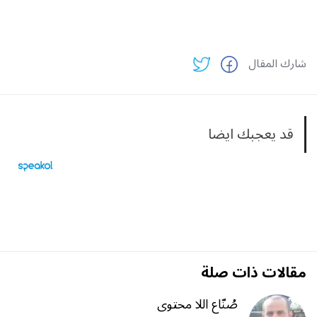
شارك المقال
قد يعجبك ايضا
مقالات ذات صلة
صُنّاع اللا محتوى