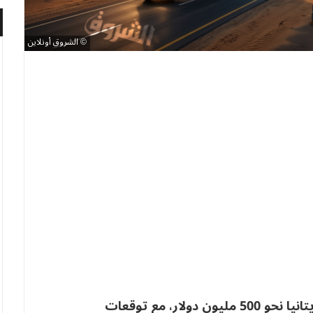
الشروق أونلاين
بلغ حجم المبادلات التجارية بين الجزائر وموريتانيا نحو 500 مليون دولار، مع توقعات