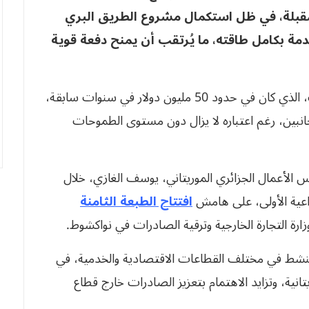
مقبلة، في ظل استكمال مشروع الطريق البري
دمة بكامل طاقته، ما يُرتقب أن يمنح دفعة قوية
ويأتي هذا الرقم بعد تطور لافت في حجم المبادلات، الذي كان في حدود 50 مليون دولار في سنوات سابقة،
لجانبين، رغم اعتباره لا يزال دون مستوى الطموحات
الأعمال الجزائري الموريتاني، يوسف الغازي، خلال
ذاعية الأولى، على هامش
افتتاح الطبعة الثامنة
ة التجارة الخارجية وترقية الصادرات في نواكشوط.
اركة نحو 350 شركة وطنية تنشط في مختلف القطاعات الاقتصادية والخدمية، في
نية، وتزايد الاهتمام بتعزيز الصادرات خارج قطاع