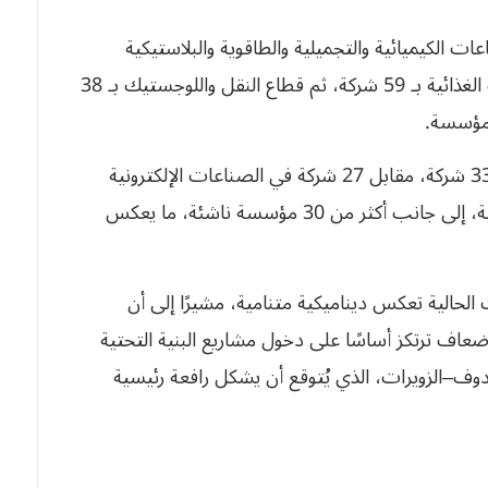
 الكيميائية والتجميلية والطاقوية والبلاستيكية
القائمة بـ 101 شركة، يليه قطاع الفلاحة والصناعات الغذائية بـ 59 شركة، ثم قطاع النقل واللوجستيك بـ 38
كما سجل قطاع النسيج والألبسة والأحذية مشاركة 33 شركة، مقابل 27 شركة في الصناعات الإلكترونية
والكهرومنزلية، و14 مصنعًا في الصناعات الصيدلانية، إلى جانب أكثر من 30 مؤسسة ناشئة، ما يعكس
 الحالية تعكس ديناميكية متنامية، مشيرًا إلى أن
عاف ترتكز أساسًا على دخول مشاريع البنية التحتية
دوف–الزويرات، الذي يُتوقع أن يشكل رافعة رئيسية