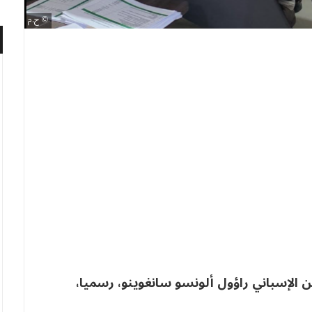
ح.م
ين الإسباني راؤول ألونسو سانغوينو، رسميا،