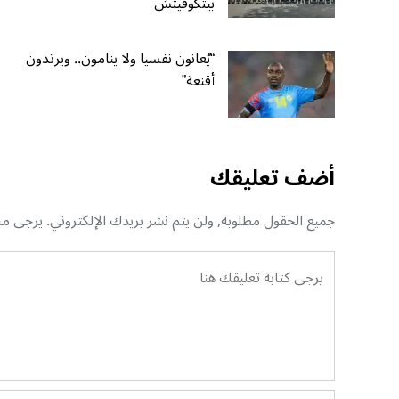
بيتكوفيتش
“يُعانون نفسيا ولا ينامون.. ويرتدون
أقنعة”
أضف تعليقك
جميع الحقول مطلوبة, ولن يتم نشر بريدك الإلكتروني. يرجى منك