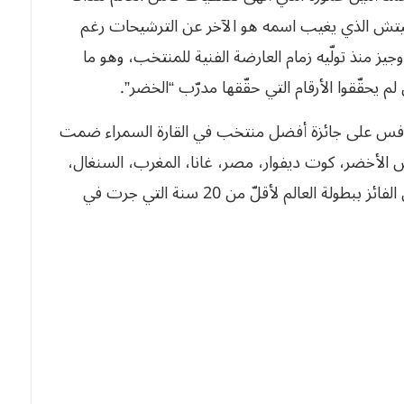
يتش الذي يغيب اسمه هو الآخر عن الترشيحات رغم
ز منذ تولّيه زمام العارضة الفنية للمنتخب، وهو ما
 يحقّقوا الأرقام التي حقّقها مدرّب “الخضر”.
 للتنافس على جائزة أفضل منتخب في القارة السمراء ضمت
الأخضر، كوت ديفوار، مصر، غانا، المغرب، السنغال،
جنوب إفريقيا وتونس، إضافة إلى المنتخب المغربي الفائز ببطولة العالم لأقلّ من 20 سنة التي جرت في