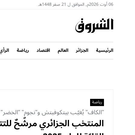
06 أوت 2026م, الموافق ل 21 صفر 1448هـ
الرئيسية
الجزائر
العالم
اقتصاد
رياضة
الرأي
رياضة
"الكاف" يُغيّب بيتكوفيتش و"نجوم" "الخضر"
المنتخب الجزائري مرشّحٌ لل