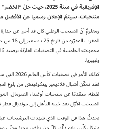
الإفريقية في سنة 2025، حيث
منتخبات، سيتمّ الإعلان رسميا عن الأفضل من
ومعلومٌ أنّ المنتخب الوطني كان قد أحرز عن جدارة 
وليبيريا.
كذلك الأمر ف
نقطة، متقدمًا عن منتخبات أوغندا، الصومال، الموزمب
المنتخب الأوّل بعد خيبة التأهل إلى مونديال قطر في عا
يحدثُ هذا في الوقت الذي شهدت الترشيحات غياب 
بشكل كلّي، رغم تألّق كلّ من رياض محرز وحتّى مح