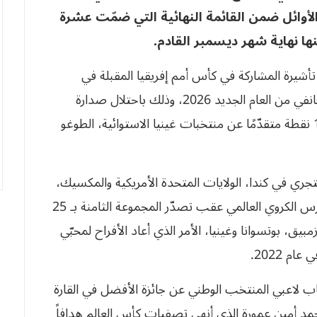
 حلّ “الخضر” الأوائل ضمن القائمة النهائية التي ضمّت عشرة
ها نهاية شهر ديسمبر القادم.
تأشيرة المشاركة في كأس أمم إفريقيا المقبلة في
المغرب المقرّرة من تاريخ 25 ديسمبر إلى 18 من جانفي من العام الجديد 2026، وذلك باحتلال صدارة
مجموعته الخامسة في التصفيات القاريّة برصيد 16 نقطة متقدّمًا عن منتخبات غينيا الاستوائية، الطوغو
ي تصفيات كأس العالم 2026 التي ستجري في كندا، الولايات المتحدة الأمريكية والمكسيك،
فقد تمكّن أشبال فلاديمير بيتكوفيتش من بلوغ العرس الكروي العالمي عقب تصدّر المجموعة الثامنة بـ 25
يق، بوتسوانا وغينيا، الأمر الذي أعاد الأفراح لمحبّي
م 2022.
لاعبي المنتخب الوطني عن جائزة الأفضل في القارة
مد أمين عمورة الذي أنهى تصفيات كأس العالم هدافاً