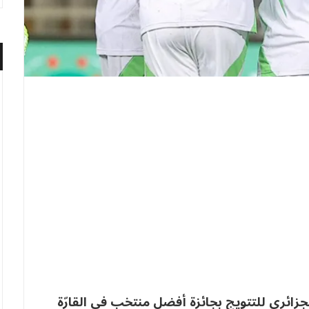
الجزائري للتتويج بجائزة أفضل منتخب في القارّة