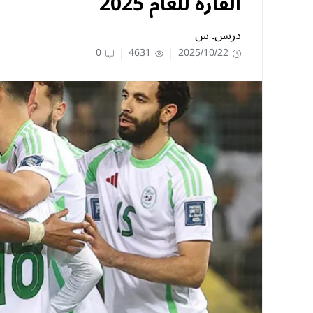
القارّة للعام 2025
دريس. س
0
4631
2025/10/22