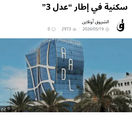
سكنية في إطار “عدل 3”
الشروق أونلاين
0
2973
2026/05/19
ح.م