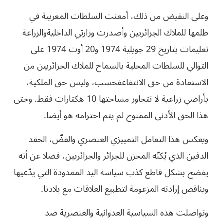
وعلى النقيض من ذلك، أمعنت السلطات المغربية في
ظلمها للملاك الجزائريين وأصدرت وزارتي الداخليةوالزراعة
تعليمات بتاريخ 29 جويلية 1974 و20 أوت 1974 على
التوالي للسلطات المحلية بالسماح للملاك الجزائريين من
الاستفادة من حق الانتفاعفحسب، وليس حق الملكية،
بأراضي زراعية لا تتجاوز مساحتها 10 هكتارات فقط. وحتى
هذا الحق الأدنى الممنوح لم يتم احترامه هو أيضا.
ويعكس هذا التعامل التمييزي العنصري والفضّ، الحقد
الدفين الذي يُكنّه المخزن للجزائر والجزائريين، فضلا عن أنه
يفضح بشكل قاطع كذب سياسة اليد الممدودة التي يدّعيها
ويناقض إرادته المزعومة لتطبيع العلاقات مع بلادنا.
وتواصلت هذه السياسية العدوانية والعنصرية ضد