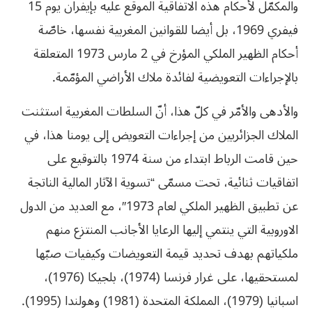
والمكمّل لأحكام هذه الاتفاقية الموقع عليه بإيفران يوم 15
فيفري 1969، بل أيضا للقوانين المغربية نفسها، خاصّة
أحكام الظهير الملكي المؤرخ في 2 مارس 1973 المتعلقة
بالإجراءات التعويضية لفائدة ملاك الأراضي المؤمّمة.
والأدهى والأمّر في كلّ هذا، أنّ السلطات المغربية استثنت
الملاك الجزائريين من إجراءات التعويض إلى يومنا هذا، في
حين قامت الرباط ابتداء من سنة 1974 بالتوقيع على
اتفاقيات ثنائية، تحت مسمّى “تسوية الآثار المالية الناتجة
عن تطبيق الظهير الملكي لعام 1973″، مع العديد من الدول
الاوروبية التي ينتمي إليها الرعايا الأجانب المنتزع منهم
ملكياتهم بهدف تحديد قيمة التعويضات وكيفيات صبّها
لمستحقيها، على غرار فرنسا (1974)، بلجيكا (1976)،
اسبانيا (1979)، المملكة المتحدة (1981) وهولندا (1995).