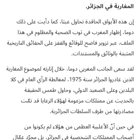
المغاربة في الجزائر.
إن هذه الأبواق الحاقدة تحاول عبثا، كما دأبت على ذلك
دوما، إظهار المغرب في ثوب الضحية والمظلوم في هذا
الملف، عبر تزوير فاضح للوقائع والقفز على الحقائق التاريخية
المثبتة بالوثائق والمستندات.
لقد سعى الجانب المغربي دوما، خلال إثارته لموضوع المغاربة
الذين غادروا الجزائر سنة 1975، لمغالطة الرأي العام في كلا
البلدين وعلى الصعيد الدولي، وحاول طمس الحقيقة
بالحديث عن ممتلكات مزعومة لهؤلاء الرعايا قد تمّت
مصادرتها من طرف السلطات الجزائرية.
في حين أنّ الأغلبية العظمى من هؤلاء لم يكونوا من
أصحاب الممتلكات الشخصية في الجزائر، بل مجرّد عمّال