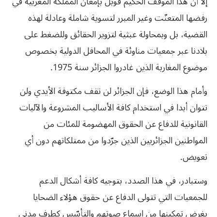
إلا أن هذا الموقف الحكيم قُوبل بإمعان المملكة المغربية في
رفضها المتعنّت وغير المبرر لتسوية شاملة وعادلة لهذه
القضية، بل وبمحاولة عبثية لتزوير الحقائق وللضغط على
بلادنا عبر جمعيات مناوئة في المحافل الدولية بخصوص
موضوع المغاربة الذين غادروا الجزائر سنة 1975.
وأمام هذا الوضع، فإن الجزائر لن تقف مكتوفة الأيدي ولن
تتوان أبدا في استخدام كافة الأساليب المشروعة والآليات
القانونية للدفاع عن الحقوق المهضومة للمئات من
المواطنين الجزائريين الذين جرّدوا من ممتلكاتهم دون أي
تعويض.
وستبادر، في هذا الصدد، بتوجيه كافة أشكال الدعم
للجمعيات التي تتولى الدفاع عن حقوق هؤلاء الضحايا
بغرض تمكينها من إسماع صوتهم والتأسّس كطرف مدني