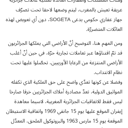
ومئات الممتلكات والعقارات العائدة لملكية عائلات جزائرية
عريقة تعيش بالمغرب، ليتم وضعها لاحقا تحت تصرّف
جهاز عقاري حكومي يدعى SOGETA، دون أي تعويض لهذه
العائلات المتضررّة.
ومن المهم هنا، التوضيح أنّ الأراضي التي يملكها الجزائريون
قد تمّ اقتناؤها عبر تعاملات تجارية حرّة، في حين أنّ أغلب
الأراضي المنتزعة من الرعايا الأوربيين، تحصّلوا عليها تحت
نظام الانتداب.
وفضلا عن كونها تعدّي واضح على حق الملكية الذي تكفله
المواثيق الدولية، تعدّ مصادرة أملاك الجزائريين خرقا صارخا
ليس فقط للاتفاقيات الجزائرية المغربية، لاسيما معاهدة
إيفران الموقع عليها يوم 15 جانفي 1969 واتفاقية الاستيطان
الموقعة يوم 15 مارس 1963 والبروتوكول الملحق، المعدّل