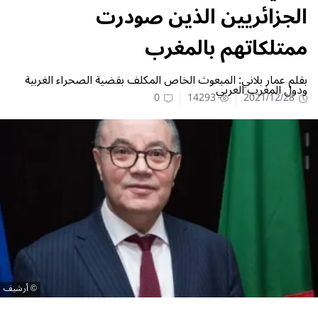
الجزائريين الذين صودرت
ممتلكاتهم بالمغرب
بقلم عمار بلاني: المبعوث الخاص المكلف بقضية الصحراء الغربية
ودول المغرب العربي
0
14293
2021/12/28
أرشيف