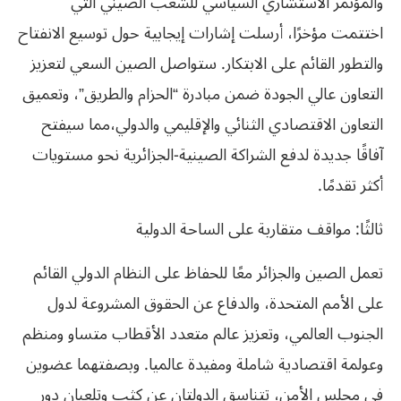
والمؤتمر الاستشاري السياسي للشعب الصيني التي
اختتمت مؤخرًا، أرسلت إشارات إيجابية حول توسيع الانفتاح
والتطور القائم على الابتكار. ستواصل الصين السعي لتعزيز
التعاون عالي الجودة ضمن مبادرة “الحزام والطريق”، وتعميق
التعاون الاقتصادي الثنائي والإقليمي والدولي،مما سيفتح
آفاقًا جديدة لدفع الشراكة الصينية-الجزائرية نحو مستويات
أكثر تقدمًا.
ثالثًا: مواقف متقاربة على الساحة الدولية
تعمل الصين والجزائر معًا للحفاظ على النظام الدولي القائم
على الأمم المتحدة، والدفاع عن الحقوق المشروعة لدول
الجنوب العالمي، وتعزيز عالم متعدد الأقطاب متساو ومنظم
وعولمة اقتصادية شاملة ومفيدة عالميا. وبصفتهما عضوين
في مجلس الأمن، تتناسق الدولتان عن كثب وتلعبان دور