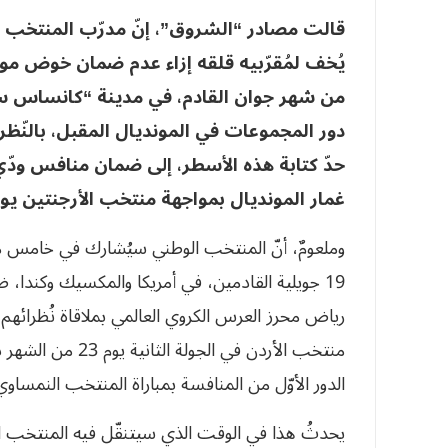
قالت مصادر “الشروق”، إنّ مدرّب المنتخب 
يُخف لمُقرّبيه قلقه إزاء عدم ضمان خوض موا
من شهر جوان القادم، في مدينة “كانساس سي
دور المجموعات في المونديال المقبل، بالنّظر إ
حدّ كتابة هذه الأسطر، إلى ضمان منافس ودّي
غمار المونديال بمواجهة منتخب الأرجنتين يوم 17 من الشهر القاد
19 جويلية القادمين، في أمريكا والمكسيك وكندا،
منتخب الأردن في ال
الدور الأوّل من المنافسة بمباراة المنتخب النمساوي يوم 28 جوان في “كانساس