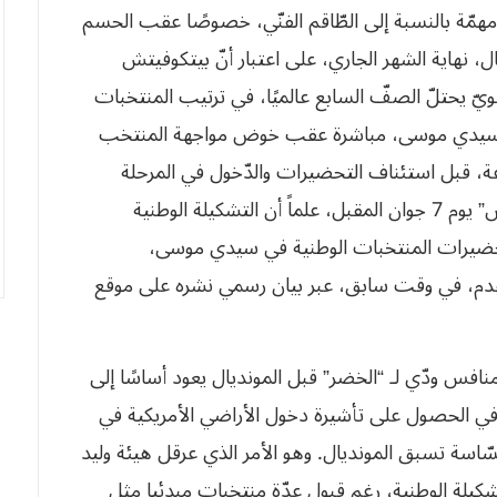
 مهمّة بالنسبة إلى الطّاقم الفنّي، خصوصًا عقب الحسم
ال، نهاية الشهر الجاري، على اعتبار أنّ بيتكوفيتش
يّ يحتلّ الصفّ السابع عالميًا، في ترتيب المنتخبات
كز سيدي موسى، مباشرة عقب خوض مواجهة المنتخب
، ليستفيد اللاّعبون من راحة مدتها 48 ساعة، قبل استئناف التحضيرات والدّخول في المرحلة
الأخيرة منها، قبل شدّ الرّحال صوب مدينة “كانساس” يوم 7 جوان المقبل، علماً أن التشكيلة الوطنية
 مركز تحضيرات المنتخبات الوطنية في سيدي موسى،
القدم، في وقت سابق، عبر بيان رسمي نشره على موقع
 منافس ودّي لـ “الخضر” قبل المونديال يعود أساسًا إلى
 في الحصول على تأشيرة دخول الأراضي الأمريكية في
ّاسة تسبق المونديال. وهو الأمر الذي عرقل هيئة وليد
لة الوطنية، رغم قبول عدّة منتخبات مبدئيا مثل