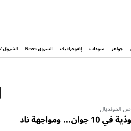
جواهر
منوعات
إنفوجرافيك
الشروق News
الشروق TV
بيتكوفيتش قلق لعدم ضمان ودّية في 10 جوان… ومواجهة ناد