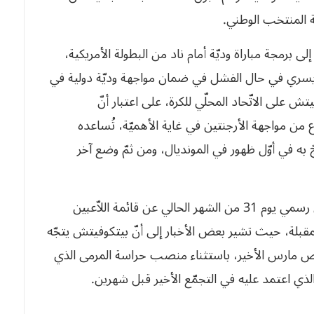
هة المنتخب الوطني.
 برمجة مباراة وديّة أمام ناد من البطولة الأمريكية،
لسويسري في حال الفشل في ضمان مواجهة وديّة دولية في
ش على الاتّحاد المحلّي للكرة، على اعتبار أنّ
ع من مواجهة الأرجنتين في غاية الأهميّة، تُساعده
ه في أوّل ظهور في المونديال، ومن ثمّ وضع آخر
جدير بذكره، أنّ المدرّب بيتكوفيتش سيُعلنُ وبشكل رسمي يوم 31 من الشهر الحالي عن قائمة اللاّعبين
قبلة، حيث تشير بعض الأخبار إلى أنّ بيتكوفيتش يتجّه
ّص مارس الأخير، باستثناء منصب حراسة المرمى الذي
لذي اعتمد عليه في التجمّع الأخير قبل شهرين.