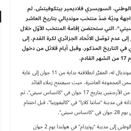
الوطني، السويسري فلاديمير بيتكوفيتش، لم
جهة وديّة ضدّ منتخب مونديالي بتاريخ العاشر
تي”، التي ستحتضن إقامة المنتخب الأوّل خلال
لى عدم توصّل الاتّحاد الجزائري لكرة القدم، إلى
 في التاريخ المذكور، وقبل أيام قلائل من دخول
م.
وملعومٌ، أنّ المنتخب الوطني سيُشارك في خامس مونديال له، المقرّر انطلاقته بداية من 11 جوان إلى غاية
 ضمن المجموعة العاشرة، حيث سيفتتح زملاء القائد
رياض محرز العرس الكروي العالمي بملاقاة نُظرائهم من الأرجنتين بتاريخ 17 جوان في “كانساس سيتي”، ثم
جولة الثانية يوم 23 من الشهر ذاته في مدينة “سانتا كلارا” في “كاليفورنيا”، قبل اختتام
 سيتي”.
يحدثُ هذا في الوقت الذي سيتنقّل فيه المنتخب الوطني إلى مدينة “روتردام” في هولندا يوم 2 جوان