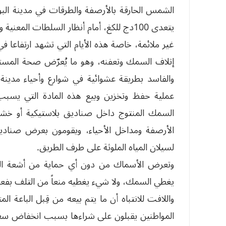
الشمس الحارقة بالأرصفة والطرقات في مدينة البوي
يتعدى 100دج للكغ، أمام أنظار السلطات المع
غير ملائمة، خاصة هذه الأيام التي تشهد ارتفاعا 
إتلاف السمك وتعفنه، وهو ما يُعرّض صحة المستهل
والفاسد بطريقة عشوائية في شوارع وأحياء مدينة ا
عملية حفظ وتخزين وبيع هذه المادة التي يسب
السمك المنتوج داخل صناديق بلاستيكية أو خشب
الأرصفة ومداخل الأحياء، ويقومون بعرض صناديق 
لسيلان المياه الملوثة على طرف الطريق.
وتعرض الأسماك من دون أي حماية من أشعة الص
يغطي السمك، ولا شيء يغطيه منعاً من التلف بف
واللافت للانتباه أن ما يتم بيعه من قِبل الباعة
المواطنين يقبلون على شراءها بسبب انخفاض سعره