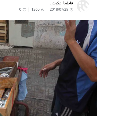
فاطمة عكوش
0
1360
2018/07/29