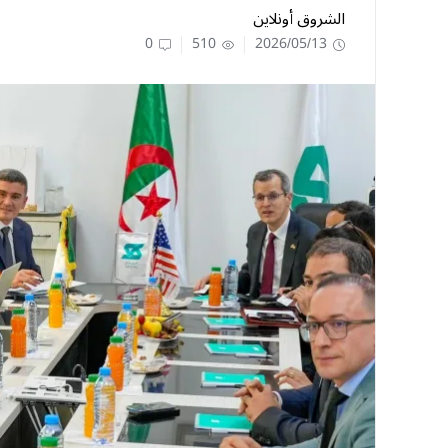
الشروق أونلاين
0
510
2026/05/13