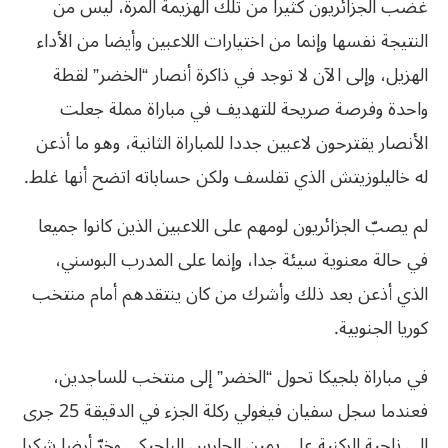
غضب الجزائريون كثيرا من تلك الهزيمة المرة، ليس من
النتيجة نفسها وإنما من اختيارات اللاعبين وأيضا من الأداء
الهزيل، وإلى الآن لا توجد في ذاكرة أنصار “الخضر” لقطة
واحدة وفرصة صريحة للتهديف في مباراة مملة جعلت
الأنصار يقترحون لاعبين جددا للمباراة الثانية، وهو ما أذعن
له خاليلوزيتش الذي تفلسف ولكن حساباته اتضح أنها غلط.
لم يصبّ الجزائريون لومهم على اللاعبين الذين كانوا جميعا
في حالة معنوية سيئة جدا، وإنما على المدرب البوسني،
الذي أذعن بعد ذلك وأشرك من كان ينتقدهم أمام منتخب
كوريا الجنوبية.
في مباراة بلجيكا تحول “الخضر” إلى منتخب للساجدين،
فعندما سجل سفيان فيغولي ركلة الجزء في الدقيقة 25 جرى
إلى ناحية الركنية على يمين الحارس البلجيكي وخرّ أرضا شكرا