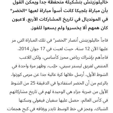
خاليلوزيتش بتشكيلة متحفظة جدا ويمكن القول
بأن مباراة بلجيكا كانت أسوأ مباراة لعبها “الخضر”
في المونديال في تاريخ المشاركات الأربع، لاعبون
كان همهم ألا يخسروا ولم يسعوا للفوز.
فاجأ خاليلوزيتش أنصار “الخضر” في تلك المباراة التي مر
عليها الآن 12 سنة، حيث لعبت في 17 جوان 2014،
فاجأهم بإشراك رياض محرز كأساسي، ولكن اللاعب
المنتمي لفريق ليستر سيتي، خيّب، وظهر مرة واحدة في
الشوط الأول، أرسل خلالها كرة عالية جدا عن مرمى كورتوا،
بالرغم من أن الخضر استفادوا في الدقيقة 25 من الشوط
الأول من ضربة جزاء هي الوحيدة لهم في تاريخ مشاركاتهم
في كأس العالم، حصل عليها سفيان فيغولي وسكنها
الشباك، وعجز في خط الوسط تايدر ورفاقه في كبح هجمات