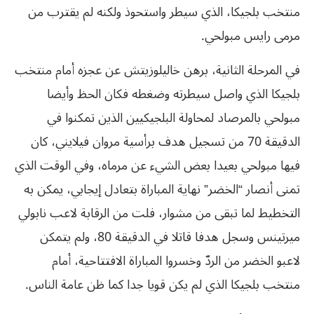
منتخب بلجيكا، الذي سيطر واستحوذ ولكنه لم يقترب من
مرمى رايس مبولحي.
في المرحلة الثانية، برهن خاليلوزيتش عن عجزه أمام منتخب
بلجيكا الذي واصل سيطرته وضغطه فكان الحظ وأيضا
مبولحي بالمرصاد لمحاولة البلجيكيين الذين تمكنوا في
الدقيقة 70 من تسجيل هدف برأسية مروان فيلايني، كان
فيها مبولحي بعيدا بعض الشيء عن مرماه، وفي الوقت الذي
تمنى أنصار “الخضر” نهاية المباراة بتعادل إيجابي، يمكن به
التخطيط لما تبقى من مشوار، فلت من الرقابة لاعب نابولي
ميرتينس وسجل هدفا قاتلا في الدقيقة 80، ولم يتمكن
لاعبو الخضر من الردّ وخسروا المباراة الافتتاحية، أمام
منتخب بلجيكا الذي لم يكن قويا جدا كما ظن عامة الناس.