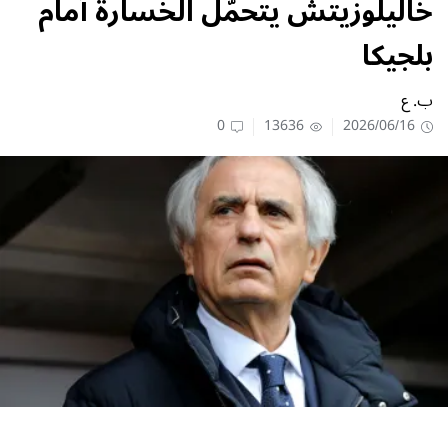
خاليلوزيتش يتحمّل الخسارة أمام
بلجيكا
ب. ع
0
13636
2026/06/16