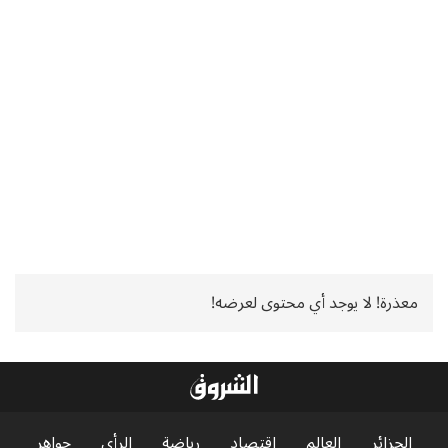
معذرة! لا يوجد أي محتوى لعرضه!
الجزائر
العالم
اقتصاد
رياضة
الرأي
جواهر