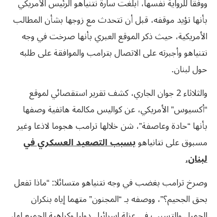
ووفقا للرواية نفسها، أبلغت سارة نتنياهو الرئيس الأمريكي
بأنها تؤيد موقفه، قبل أن تتحدث مع زوجها بشأن المطالب
الأمريكية، حيث ذكر الموقع العبري بأنها صرخت في وجه
نتنياهو وأجبرته على الاتصال بترامب والموافقة على طلبه
حول لبنان.
والثلاثاء 2 جوان الجاري، كشف تقرير استقصائي لموقع
“أكسيوس” الأمريكي، عن كواليس مكالمة هاتفية وصفها
بأنها “حادة وعاصفة”، شن خلالها ترامب هجوما لاذعا وغير
مسبوق على نتانياهو
بسبب التصعيد العسكري في
لبنان.
وصرخ ترامب بغضب في وجه نتنياهو متسائلا: “ماذا تفعل
بحق الجحيم؟”، ووصفه بـ “المجنون” متهما إياه بنكران
الجميل والتسبب في عزلة إسرائيل دوليا وكراهية الجميع لها،