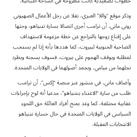
خطوات تصعيدية كانت مطروحة في الساحة اللبنانية.
وذكر موقع “واللا” العبري، نقلا عن رجل الأعمال الصهيوني
روني ماني، أن ترامب أجرى اتصالا بسارة نتنياهو، وحثها
على إقناع زوجها بالتراجع عن خطة مزعومة لاستهداف
الضاحية الجنوبية لبيروت، كما هددها بأنه إذا لم يستجب
لمطلبه ويوقف الهجوم على بيروت، فسوف يسجنه ويطرد
نجلهما من ميامي، ويجمد أصولهما في الولايات المتحدة.
وأضاف ماني، في منشور عبر منصة “إكس”، أن ترامب
طلب من سارة “الاعتناء بنتنياهو”، مدعيا أنه لوح بإجراءات
عقابية مختلفة، كما وعد بمنح أفراد العائلة حق اللجوء
السياسي في الولايات المتحدة في حال خسارة نتنياهو
الانتخابات المقبلة.