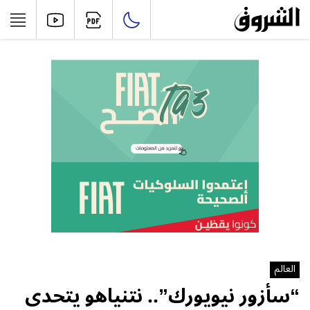
العالم
“سأزور نيويورك”.. نتنياهو يتحدى