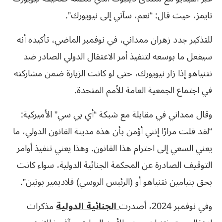
تايمز، حيث قال: “نعم، سآتي إلى نيويورك”.
للتذكير جدد ‏زهران ممداني، في نوفمبر الماضي، تأكيده أنه
سيفعل ما بوسعه لتنفيذ أمر الاعتقال الدولي الصادر ضد
نتنياهو إذا زار نيويورك، حتى لو كانت الزيارة ضمن مشاركته
في اجتماع الجمعية العامة للأمم المتحدة.
وقال ممداني في مقابلة مع شبكة “أي بي سي” الأميركية:
“لقد قلت مرارًا إنني أؤمن بأن هذه مدينة القانون الدولي، ما
يعني السعي إلى احترام هذا القانون. وهذا يعني تنفيذ أوامر
التوقيف الصادرة عن المحكمة الجنائية الدولية، سواء كانت
بحق بنيامين نتنياهو أو (الرئيس الروسي) فلاديمير بوتين”.
وفي نوفمبر 2024، أصدرت
الجنائية الدولية
مذكرات