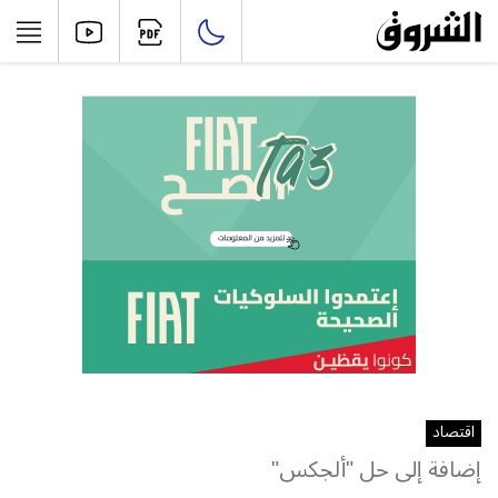
اقتصاد
إضافة إلى حل "ألجكس"