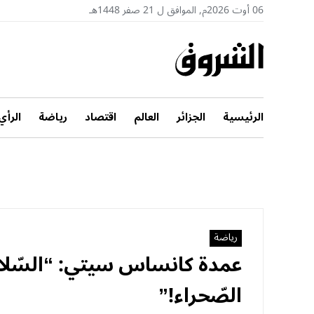
06 أوت 2026م, الموافق ل 21 صفر 1448هـ
الرئيسية
الجزائر
العالم
اقتصاد
رياضة
الرأي
رياضة
عمدة كانساس سيتي: “السّلام 
الصّحراء!”