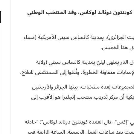
وينتون دونالد لوكاس، وفد المنتخب الوطني
وقيت الجزائري)، بِمدينة كانساس سيتي الأمريكية (مساء
لق هذا الخميس.
النار بِملهى ليليّ بِمدينة كانساس سيتي (ولاية
موعات لِعدة منتخبات، بينها الجزائر والأرجنتين
كية أن مركز تدريب منتخب إنجلترا هو الأقرب إلى
“إكس”، قال العمدة كوينتون دونالد لوكاس”: “حادثة
يمت بعد ساعات العمل الرسمية. الساعة الرابعة فجر