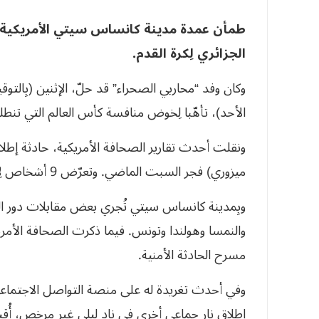
طمأن عمدة مدينة كانساس سيتي الأمريكية ك
الجزائري لِكرة القدم.
وكان وفد “محاربي الصحراء” قد حلّ، الإثنين (بِالت
الأحد)، تأهّبا لِخوض منافسة كأس العالم التي تنط
ونقلت أحدث تقارير الصحافة الأمريكية، حادثة إطلاق 
ميزوري) فجر السبت الماضي. وتعرّض 9 أشخاص لِإصابات متفاوتة الخطورة، ونُقلوا إلى المستشفى للعلاج.
وبِمدينة كانساس سيتي تُجري بعض مقابلات دور المج
والنمسا وهولندا وتونس. فيما ذكرت الصحافة الأمري
مسرح الحادثة الأمنية.
وفي أحدث تغريدة له على منصة التواصل الاجتماعي 
إطلاق نار جماعي أخرى في نادٍ ليلي غير مرخص، أُق