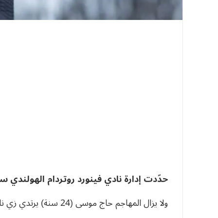
حدّدت إدارة نادي فينورد روتردام الهولندي 
ولا يزال المهاجم حاج موسى (24 سنة) يرتدي زي نادي فينورد روتردام، حتى صيف 2030.