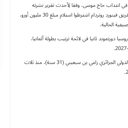
ا في انتداب حاج موسى، وفقا لِأحدث تقرير نشرته
الصحيفة المحلية “بيلد”. التي أضافت أن مسؤولي فريق فينورد روتردام اشترطوا استلام مبلغ 30 مليون أورو،
يفية الحالية.
وسيا دورتموند ثانيا في لائحة ترتيب بطولة ألمانيا،
ويضم فريق بوروسيا دورتموند في صفوفه المدافع الدولي الجزائري رامي بن سبعيني (31 سنة)، منذ ثلاث