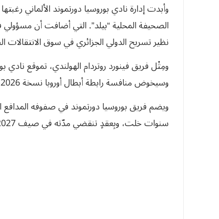
وأبدت إدارة نادي بوروسيا دورتموند الألماني رغبته
نظير تسريح الدولي الجزائري في سوق الانتقالات الص
ومِثْل فريق فينورد روتردام الهولندي، تموقع نادي بور
وسيخوض منافسة رابطة أبطال أوروبا نسخة 2026-2027.
سنوات خلت، وبِعقدٍ تنقضي مدّته في صيف 2027.