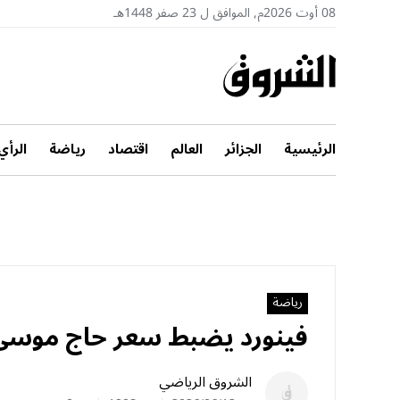
08 أوت 2026م, الموافق ل 23 صفر 1448هـ
الرئيسية
الجزائر
العالم
اقتصاد
رياضة
الرأي
رياضة
فينورد يضبط سعر حاج موسى.. 
الشروق الرياضي