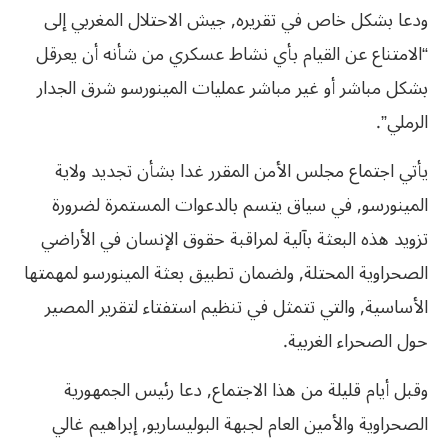
ودعا بشكل خاص في تقريره, جيش الاحتلال المغربي إلى
“الامتناع عن القيام بأي نشاط عسكري من شأنه أن يعرقل
بشكل مباشر أو غير مباشر عمليات المينورسو شرق الجدار
الرملي”.
يأتي اجتماع مجلس الأمن المقرر غدا بشأن تجديد ولاية
المينورسو, في سياق يتسم بالدعوات المستمرة لضرورة
تزويد هذه البعثة بآلية لمراقبة حقوق الإنسان في الأراضي
الصحراوية المحتلة, ولضمان تطبيق بعثة المينورسو لمهمتها
الأساسية, والتي تتمثل في تنظيم استفتاء لتقرير المصير
حول الصحراء الغربية.
وقبل أيام قليلة من هذا الاجتماع, دعا رئيس الجمهورية
الصحراوية والأمين العام لجبهة البوليساريو, إبراهيم غالي