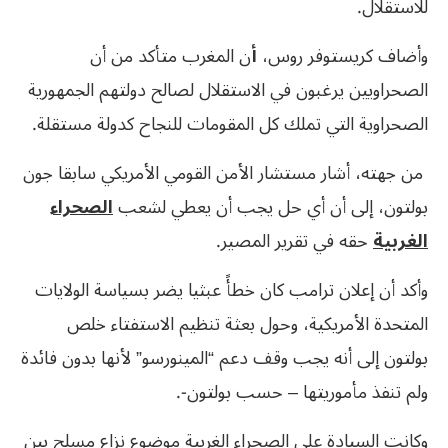
للاستقلال.
وأضاف كريستوفر روس،
أ
ن المغرب متأكد من أن
الصحراويين يرغبون في الاستقلال لصالح دولتهم الجمهورية
الصحراوية التي تملك كل المقومات للنجاح كدولة مستقلة.
من جهته، أشار مستشار الأمن القومي الأمريكي سابقا جون
بولتون، إلى أن أي حل يجب أن يعطي لشعب
الصحراء
الغربية
حقه في تقرير المصير.
وأكد أن إعلان ترامب كان خطأً عبثيا يضر بسياسة الولايات
المتحدة الأمريكية، وحول بعثة تنظيم الاستفتاء خلص
بولتون إلى أنه يجب وقف دعم “المينورسو” لأنها بدون فائدة
ولم تنفذ مأموريتها – حسب بولتون-.
وكانت السيادة على الصحراء الغربية موضوع نزاع مسلح بين