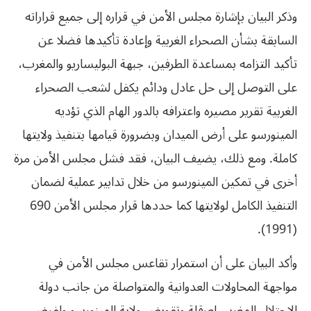
وذكر البيان بإشارة مجلس الأمن في قراره إلى جميع قراراته
السابقة بشأن الصحراء الغربية وإعادة تأكيدها فضلا عن
تأكيد التزامه بمساعدة الطرفين، جبهة البوليساريو والمغرب،
على التوصل إلى حل عادل ودائم يكفل لشعب الصحراء
الغربية تقرير مصيره واعترافه بالدور الهام الذي تؤديه
المينورسو على أرض الميدان وبضرورة قيامها بتنفيذ ولايتها
كاملة. ومع ذلك، يضيف البيان، فقد فشل مجلس الأمن مرة
أخرى في تمكين المينورسو من خلال تدابير عملية لضمان
التنفيذ الكامل لولايتها كما حددها قرار مجلس الأمن 690
(1991).
وأكد البيان على أن استمرار تقاعس مجلس الأمن في
مواجهة المحاولات العدوانية والمتواصلة من جانب دولة
الاحتلال المغربي لعرقلة وتقويض ولاية المينورسو ولفرض