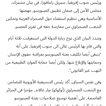
ورئيس جنوب إفريقيا, سيريل رامافوزا, في بيان مشترك,
مجلس الأمن إلى ضمان تطبيق المينورسو, مهمتها
الأساسية وهي تنظيم استفتاء حول الصحراء الغربية وتمكين
الشعب الصحراوي من ممارسة حقه في تقرير المصير.
وشدد البيان الذي توج زيارة الدولة التي استغرقت ثلاثة أيام
والتي قام بها الرئيس غالي الى جنوب إفريقيا, على أنه
“ينبغي أيضا تكليف بعثة المينورسو بمراقبة حقوق الإنسان
وحمايتها والإبلاغ عنها, ولكن أيضا حماية الموارد الطبيعية من
النهب غير القانوني”.
وفي نفس السياق, أكد رئيس التنسيقية الأوروبية للتضامن
مع الشعب الصحراوي (أوكوكو) بيار غالاند, مؤخرا في الجزائر
العاصمة, على أهمية توسيع صلاحيات بعثة المينورسو