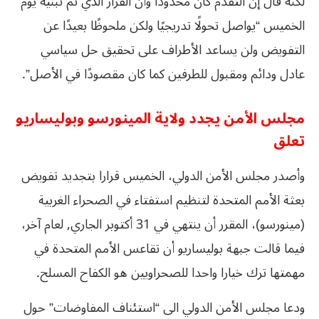
لكنه قال إن التقدم كان محدودًا وأن القرار الذي تم تبنيه يوم
الخميس “يواصل تحولًا تدريجيًا ولكن ملحوظًا بعيدًا عن
التفويض ولن يساعد الأطراف على تحقيق حل سياسي
عادل ودائم ومقبول للطرفين كما كان مقصودًا في الأصل”.
مجلس الأمن يجدد ولاية المينورسو وبوليساريو
تعلق
وأصدر مجلس الأمن الدولي، الخميس قرارا بتجديد تفويض
بعثة الأمم المتحدة لتنظيم استفتاء في الصحراء الغربية
(مينورسو)، المقرر أن ينتهي في 31 أكتوبر الجاري, لعام آخر،
فيما قالت جبهة بوليساريو أن تقاعس الأمم المتحدة في
مهمتها ترك خيارا واحدا للصحراويين هو الكفاح المسلح.
ودعا مجلس الأمن الدولي الى “استئناف المفاوضات” حول