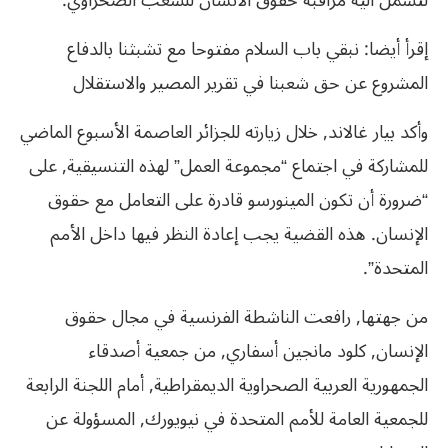
لتشمل آلية مراقبة حقوق الانسان للشعب الصحراوي.
إقرأ أيضا: نبقي باب السلام مفتوحا مع تشبثنا بالدفاع
المشروع عن حق شعبنا في تقرير المصير والاستقلال
وأكد بيار غالاند, خلال زيارته للجزائر العاصمة الأسبوع الماضي
للمشاركة في اجتماع “مجموعة العمل” لهذه التنسيقية, على
“ضرورة أن تكون المينورسو قادرة على التعامل مع حقوق
الإنسان. هذه القضية يجب إعادة النظر فيها داخل الأمم
المتحدة”.
من جهتها, رافعت الناشطة الفرنسية في مجال حقوق
الإنسان, كلود مانجين أسفاري, من جمعية أصدقاء
الجمهورية العربية الصحراوية الديمقراطية, أمام اللجنة الرابعة
للجمعية العامة للأمم المتحدة في نيويورك, المسؤولة عن