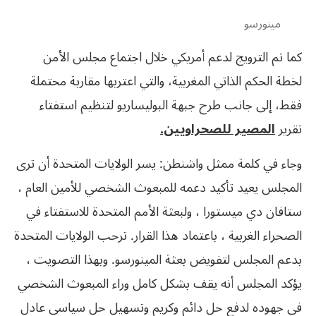
مينورسو
كما تم الترويج لدعم أمريكي خلال اجتماع مجلس الأمن
لخطة الحكم الذاتي المغربية، والتي اعتربها مقاربة محتملة
فقط، إلى جانب طرح جبهة البوليساريو لتنظيم استفتاء
تقرير
المصير للصحراويين.
وجاء في كلمة ممثل واشنطن: يسر الولايات المتحدة أن ترى
المجلس يعيد تأكيد دعمه للمبعوث الشخصي للأمين العام ،
ستافان دي ميستورا ، ولبعثة الأمم المتحدة للاستفتاء في
الصحراء الغربية ، باعتماد هذا القرار. ترحب الولايات المتحدة
بدعم المجلس لتفويض بعثة المينورسو. وبهذا التصويت ،
يؤكد المجلس أنه يقف بشكل كامل وراء المبعوث الشخصي
في جهوده لدفع حل دائم وكريم وتسهيل حل سياسي عادل