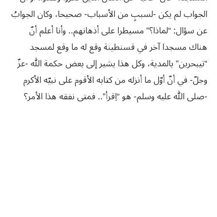
الجواب لم يكن -لسببٍ من الأسباب- صحيحا، وكان الجوابُ
عن سؤال: “لماذا؟” مسيطرا على أذهانهم.. وأنا أعلم أنّ
هناك مسجدا آخر في قسنطينة وقع له ما وقع لمسجد
“تيبحرين” بالمدية، وكل هذا يشير إلى بعض حكمة الله -عزّ
وجلّ- في أنّ أوّل ما أنزله من كتابه الأقوم على نبيّه الأكرم
-صلى الله عليه وسلم- هو “اِقرأ”.. فمتى نفقه هذا الأمر؟