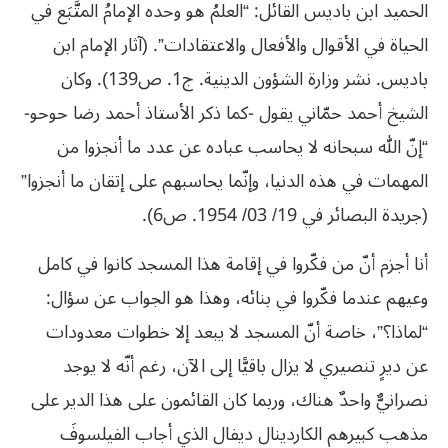
الحميد ابن باديس القائل: “العلمُ هو وحده الإمامُ المتَّبَع في
الحياة في الأقوال والأفعال والاعتقادات”. (آثار الإمام ابن
باديس. نشر وزارة الشؤون الدينية. ج1. ص139). وكان
الشيخ أحمد حمّاني يقول -كما ذكر الأستاذ أحمد رضا حوحو-
“إنّ الله سبحانه لا يحاسب عباده عن عدد ما أنجزوا من
المهمات في هذه الدنيا، وإنّما يحاسبهم على إتقان ما أنجزوا”
(جريدة البصائر في 19/ 03/ 1954. ص6).
أنا أجزم أنّ من فكّروا في إقامة هذا المسجد كانوا في كامل
وعيهم عندما فكّروا في بنائه، وهذا هو الجواب عن سؤال:
“لماذا؟”، خاصة أنّ المسجد لا يبعد إلا خطوات معدودات
عن ديرٍ تنصيري لا يزال باقيًّا إلى الآن، رغم أنّه لا يوجد
نصرانيٌّ واحدٌ هناك، وربما كان القائمون على هذا الدير على
مذهب كبيرهم الكاردينال ديفال الذي أجاب الفيلسوفَ