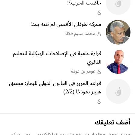
خاضت الحرب؟‎!‎
معركة طوفان الأقصى لم تنته بعد!
محمد سليم قلالة
قراءة علمية في الإصلاحات الهيكلية للتعليم
الثانوي
عومر بن عودة
قواعد المرور في القانون الدولي للبحار: مضيق
هرمز نموذجًا (2/2)
أضف تعليقك
جميع الحقول مطلوبة, ولن يتم نشر بريدك الإلكتروني. يرجى منكم