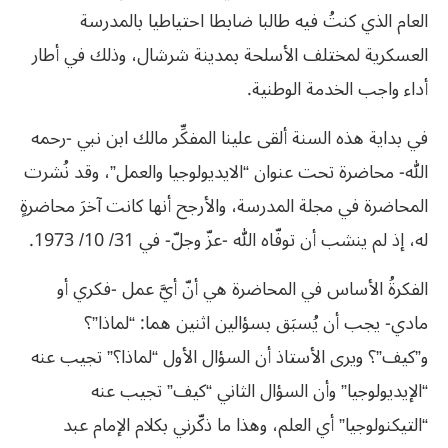
العام الذي كنتُ فيه طالبا ضابطا احتياطيا بالمدرسة
العسكرية لمختلف الأسلحة بمدينة شرشال، وذلك في أطار
أداء واجب الخدمة الوطنية.
في بداية هذه السنة ألقى علينا المفكِّر مالك ابن نبي -رحمه
الله- محاضرة تحت عنوان “الايديولوجيا والعمل”، وقد نُشرت
المحاضرة في مجلة المدرسة، والأرجح أنها كانت آخرَ محاضرةٍ
له، إذ لم ينشب أن توفّاه الله -عزّ وجلّ- في 31/ 10/ 1973.
الفكرةُ الأساس في المحاضرة هي أنّ أيَّ عمل -فكري أو
مادي- يجب أن يُسبَق بسؤالين اثنين هما: “لماذا”؟
و”كيف”؟ ويرى الأستاذ أن السؤال الأول “لماذا؟” تجيب عنه
“الإيديولوجيا” وأن السؤال الثاني “كيف” تجيب عنه
“التيكنولوجيا” أي العلم، وهذا ما ذكّرني بكلام الإمام عبد