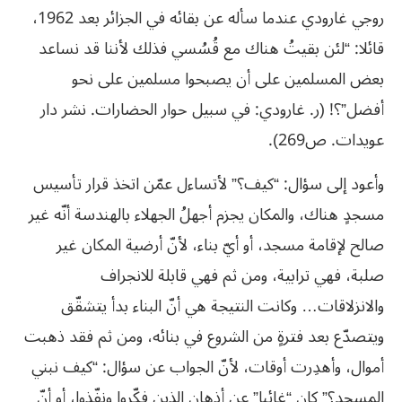
روجي غارودي عندما سأله عن بقائه في الجزائر بعد 1962،
قائلا: “لئن بقيتُ هناك مع قُسُسي فذلك لأننا قد نساعد
بعض المسلمين على أن يصبحوا مسلمين على نحو
أفضل”؟! (ر. غارودي: في سبيل حوار الحضارات. نشر دار
عويدات. ص269).
وأعود إلى سؤال: “كيف؟” لأتساءل عمّن اتخذ قرار تأسيس
مسجدٍ هناك، والمكان يجزم أجهلُ الجهلاء بالهندسة أنّه غير
صالح لإقامة مسجد، أو أيّ بناء، لأنّ أرضية المكان غير
صلبة، فهي ترابية، ومن ثم فهي قابلة للانجراف
والانزلاقات… وكانت النتيجة هي أنّ البناء بدأ يتشقّق
ويتصدّع بعد فترةٍ من الشروع في بنائه، ومن ثم فقد ذهبت
أموال، وأهدِرت أوقات، لأنّ الجواب عن سؤال: “كيف نبني
المسجد؟” كان “غائبا” عن أذهان الذين فكّروا ونفّذوا، أو أنّ