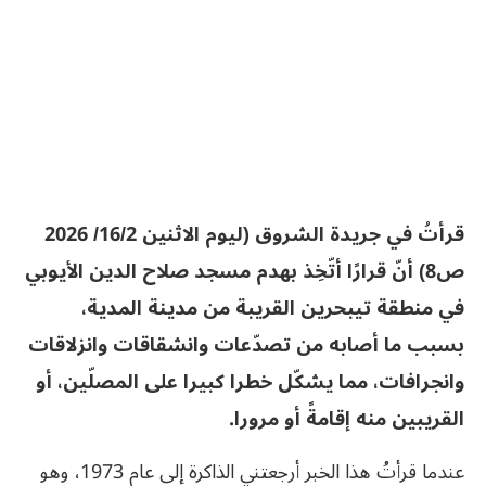
قرأتُ في جريدة الشروق (ليوم الاثنين 16/2/ 2026
ص8) أنّ قرارًا أتّخِذ بهدم مسجد صلاح الدين الأيوبي
في منطقة تيبحرين القريبة من مدينة المدية،
بسبب ما أصابه من تصدّعات وانشقاقات وانزلاقات
وانجرافات، مما يشكّل خطرا كبيرا على المصلّين، أو
القريبين منه إقامةً أو مرورا.
عندما قرأتُ هذا الخبر أرجعتني الذاكرة إلى عام 1973، وهو