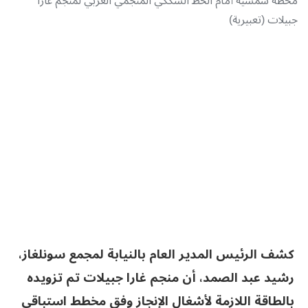
محطة شمسية أمام الخط السككي المنجمي الغربي لمنجم غارا
جبيلات (تعبيرية)
كشف الرئيس المدير العام بالنيابة لمجمع سونلغاز،
رشيد عبد الصمد، أن منجم غارا جبيلات تم تزويده
بالطاقة اللازمة لأشغال الإنجاز وفق مخطط استباقي