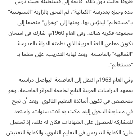
ظروفا حالت دون ذلك، فاتجه إلى قسنطينة حيث درس
مدة وجيزة بمدرسة “الكتانية”، ثم التحق بالزاوية “السنوسية”
بـ”مستغانم” ليدرّس بها، ومنها إلى “وهران” منضما إلى
مجموعة فكرية هناك. وفي العام 1960م، شارك في امتحان
تكوين معلمي اللغة العربية الذي نظمته الدولة بالمدرسة
“الثعالبية” بالعاصمة، وبعد نهاية التدريب، عيّن معلما بـ
“مستغانم”.
وفي العام 1963م انتقل إلى العاصمة، ليواصل دراسته
بمعهد الدراسات العربية التابع لجامعة الجزائر العاصمة، وهو
متخصص في تكوين أساتذة التعليم الثانوي، وبعد أن نجح
في مسابقة الدخول إليه، مكث به ثلاث سنوات، واستعد
للمشاركة للحصول على الشهادات فكان له ذلك، إذ تحصل
على: الكفاءة للتدريس في التعليم الثانوي، والكفاءة للتفتيش