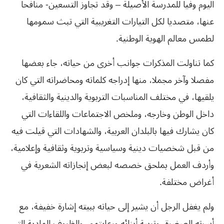
اليوم وفيا للمدرسة الأصيلة – وقد تجاوز التسعين- منافحا
عنها، متصديا لكل التيارات التغريبية التي تبث سمومها
لطمس معالم الهوية الوطنية.
كما تناولت المذكرات جوانب أخرى من حياته، جاء بعضها
مفصلا وآخر مجملا، منها إدراجه كلماته ومحاضراته التي كان
يلقيها، في مختلف المناسبات التربوية والدينية والثقافية،
داخل الوطن وخارجه، وملخص الاجتماعات واللقاءات التي
كان يشارك فيها بالبلدان العربية، والشهادات التي قيلت فيه
من قبل شخصيات دينية وسياسية وتربوية وثقافية وإعلامية،
وأردف العمل بملحق خصصه لبعض إنجازاته الشعرية في
أغراض مختلفة.
ولم يغفل الرجل أن يشير إلى حياته ببيته إشارة خفيفة، مع
أسرته الصغيرة، وتربية أبنائه ورعايتهم، والظروف المادية التي