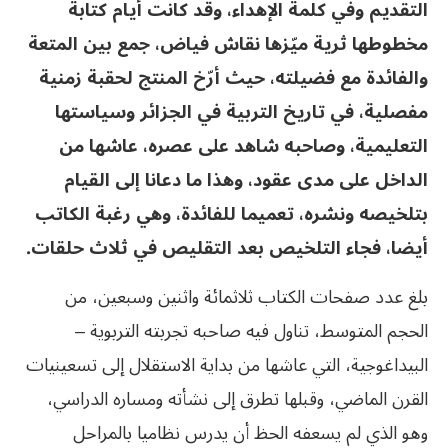
التقديم وفي كلمة الإهداء، وقد كانت أيام كتابة
مخطوطها ثرية ميّزها نقاش فياض، جمع بين المتعة
والفائدة مع فضيلته، حيث أرّخ المنتج لحقبة زمنية
مفصلية، في تاريخ التربية في الجزائر وسياستها
التعليمية، وصاحبه شاهد على عصره، عاشها من
الداخل على مدى عقود، وهذا ما دعانا إلى القيام
بتلخيصه ونشره، تعميما للفائدة، وهي رغبة الكاتب
أيضا، فجاء التلخيص بعد التقليص في ثلاث حلقات.
بلغ عدد صفحات الكتاب ثلاثمائة واثنين وسبعين، من
الحجم المتوسط، تناول فيه صاحبه تجربته التربوية –
البيداغوجية، التي عاشها من بداية الاستقلال إلى تسعينيات
القرن الماضي، وقبلها تطرق إلى نشأته ومساره الدراسي،
وهو الذي لم يسعفه الحظ أن يدرس نظاميا بالمراحل