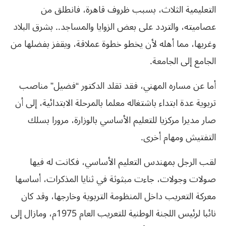
التعليمية الثلاث، بسبب ظروف قاهرة، فانطلق من
عصاميته، والتردد على بعض الزوايا والمساجد.. بشرق البلاد
وغربها، مما أهله لأن يخطو خطوة عملاقة، ويقفز بفضلها من
الجامع إلى الجامعة.
أما عن مساره المهني، فقد تقلد الدكتور “فضيل” مناصب
تربوية عدة ابتداء باشتغاله معلما بالمرحلة الابتدائية، إلى أن
صار مديرا مركزيا للتعليم الأساسي بالوزارة، مرورا بسلك
التفتيش ومهام أخرى.
لقب الرجل بمهندس التعليم الأساسي، فكانت له فيها
صولات وجولات، جاءت مبثوثة في ثنايا المذكرات، أساسها
معركة التعريب داخل المنظومة التربوية وخارجها، وقد كان
نائبا لرئيس اللجنة الوطنية للتعريب العام 1975م، ومازال إلى