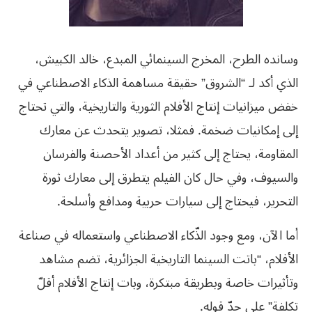
وسانده الطرح، المخرج السينمائي المبدع، خالد الكبيش،
الذي أكد لـ “الشروق” حقيقة مساهمة الذكاء الاصطناعي في
خفض ميزانيات إنتاج الأفلام الثورية والتاريخية، والتي تحتاج
إلى إمكانيات ضخمة. فمثلا، تصوير يتحدث عن معارك
المقاومة، يحتاج إلى كثير من أعداد الأحصنة والفرسان
والسيوف، وفي حال كان الفيلم يتطرق إلى معارك ثورة
التحرير، فيحتاج إلى سيارات حربية ومدافع وأسلحة.
أما الآن، ومع وجود الذّكاء الاصطناعي واستعماله في صناعة
الأفلام، “باتت السينما التاريخية الجزائرية، تضم مشاهد
وتأثيرات خاصة وبطريقة مبتكرة، وبات إنتاج الأفلام أقلّ
تكلفة” على حدّ قوله.