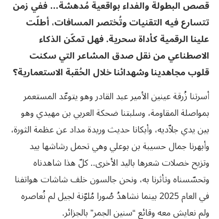
قصص البطولة والفداء بواقعية مُدهشة… ففي زمن
تتسارع فيه التقنيات وتُختصر المسافات، أطلّت
علينا الرقمية كأداة سحرية. فهل تمكّن الذكاء
الاصطناعي من نقل صدق المشاعر التي سكنت
قلوب مجاهدينا وشهدائنا خلال الحُقبة الاستعمارية؟
أسرتنا زُرقة عينين الأمير عبد القادر وهو يتوعّد المستعمر
بمواصلة المقاومة، وسلبتنا ضحكة العربي بن مهيدي وهو
بين يدي جلاّديه، وأبكانا حديث وريدة مداد عن عظمة الثورة،
وأبهرنا جمال حسيبة بن بوعلي وهي تحمل رشاشها بيد
وتزيح خصلات شعرها باليد الأخرى.. كلّ هذا شاهدناه
وتحسّسناه وتأثرنا به، ونحن جالسون خلف شاشات هواتفنا
في العام 2025 بينما نشاهدُ صُورا مُلوّنة لجيل لم نُعاصره
ولم نعايش معه وقائع “سنين الجمر” بالجزائر.