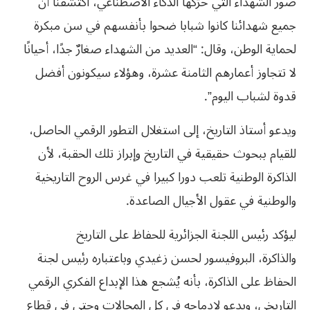
صور الشهداء التي حرّكها الذكاء الاصطناعي، اكتشفنا أن
جميع شهدائنا كانوا شبابا ضحوا بأنفسهم في سن مبكرة
لحماية الوطن، وقال: “العديد من الشهداء صغارٌ جدًا، أحيانًا
لا تتجاوز أعمارهم الثامنة عشرة، وهؤلاء سيكونون أفضل
قدوة لشباب اليوم”.
ويدعو أستاذ التاريخ، إلى استغلال التطور الرقمي الحاصل،
للقيام ببحوث حقيقية في التاريخ وإبراز تلك الحقبة، لأن
الذاكرة الوطنية تلعب دورا كبيرا في غرس الروح التاريخية
والوطنية في عقول الأجيال الصاعدة.
ليؤكد رئيس اللجنة الجزائرية للحفاظ على التاريخ
والذاكرة، البروفيسور لحسن زغيدي وباعتباره رئيس لجنة
الحفاظ على الذاكرة، بأنه يُشجع هذا الإبداع الفكري الرقمي
التاريخي، ويدعو لإدماجه في كل المجالات وحتى في قطاع