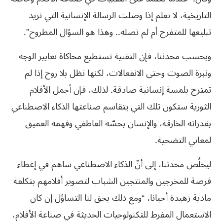
التاريخية، لا نعلم إذا وصلت الرسالة الإنسانية التي نريد
تبليغها للمتفرج أم لم تصله.. وهذا هو السؤال المطروح”.
وبحسب محدثنا، فإن التقنية تستطيع محاكاة تعابير الوجه
ونبرة الصوت وحتى الانفعالات، لكنها تظل بلا روح إذا لم
تمتزج بلمسة إنسانية صادقة. لذلك، فإن أجمل الأفلام
الثورية ستكون تلك التي يتقاسم صناعتها الذكاء الاصطناعي
بقدراته الخارقة، والإنسان بحسّه العاطفي وفهمه العميق
لمعاني التضحية.
ليخلُص محدثنا، إلى أنّ الذكاء الاصطناعي ساهم في إعطاء
فرصة للمخرجين والمنتجين الشباب لتصوير أفلامهم بتكلفة
مادية زهيدة أحيانا، “ومع ذلك يحق لنا التساؤل إن كان
الاستعمال المفرط للتكنولوجيات الحديثة في صناعة الأفلام،