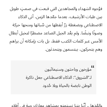
فوُجوه الشهداء والمجاهدين التي قبعت في صمتٍ طويل
بين طيات الأرشيف، بعدما جمّدها الزمن، أتى الذكاء
الاصطناعي وبضغطة زرّ أيقظها من سُباتها ومنحها حركة
وصوتًا ونبضًا. ولم يعُد الجيل الصاعد مضطرًا لتخيل أبطال
الأمس عبر كلمات الكتب فقط، بل بات بإمكانه أن يراهم
وهم يتحركون، يبتسمون ويتحدثون.
مؤرخون وباحثون وسنيمائيون
لـ”الشروق”: الذكاء الاصطناعي جعل ذاكرة
الوطن نابضة بالحياة وبلا حُدود
والمُذهل، أنّنا بتنا نستمتع بمشاهد معارك حية في أفلام