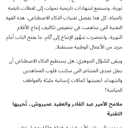
ثورية، ونستمع لشهادات تاريخية تحولت إلى لقطات نابضة
بالحياة، كل هذا بفضل تقنيات الذكاء الاصطناعي، هذه القوة
التقنية التي ساهمت في تخفيض تكاليف إنتاج الأفلام
الثورية، واختصرت شهُور الإنتاج إلى أيّام، ما يفتح الباب أمام
مزيد من الأعمال الوطنية مستقبلا.
ويبقى السّؤال الجوهري: هل يستطيع الذكاء الاصطناعي أن
ينقل صدق المشاعر التي سكنت قلوب المجاهدين
والشهداء، لنعيشها كحالات إنسانية مليئة بالعواطف
الجياشة؟
ملامح الأمير عبد القادر والعقيد عميروش.. تُحييها
التقنية
شهدت السنوات الأخيرة ثورة رقميّة هائلة بفضل تطور