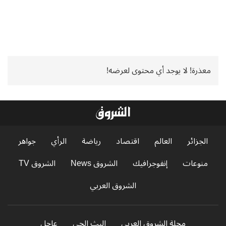
معذرة! لا يوجد أي محتوى لعرضه!
الجزائر
العالم
اقتصاد
رياضة
الرأي
جواهر
منوعات
إنفوجرافيك
الشروق News
الشروق TV
الشروق العربي
مجلة الشروق العربي
البث الحي
عاجل