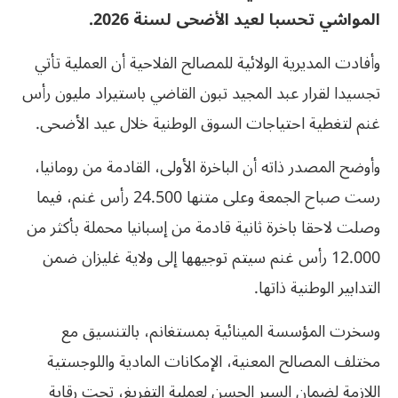
المواشي تحسبا لعيد الأضحى لسنة 2026.
وأفادت المديرية الولائية للمصالح الفلاحية أن العملية تأتي
تجسيدا لقرار عبد المجيد تبون القاضي باستيراد مليون رأس
غنم لتغطية احتياجات السوق الوطنية خلال عيد الأضحى.
وأوضح المصدر ذاته أن الباخرة الأولى، القادمة من رومانيا،
رست صباح الجمعة وعلى متنها 24.500 رأس غنم، فيما
وصلت لاحقا باخرة ثانية قادمة من إسبانيا محملة بأكثر من
12.000 رأس غنم سيتم توجيهها إلى ولاية غليزان ضمن
التدابير الوطنية ذاتها.
وسخرت المؤسسة المينائية بمستغانم، بالتنسيق مع
مختلف المصالح المعنية، الإمكانات المادية واللوجستية
اللازمة لضمان السير الحسن لعملية التفريغ، تحت رقابة