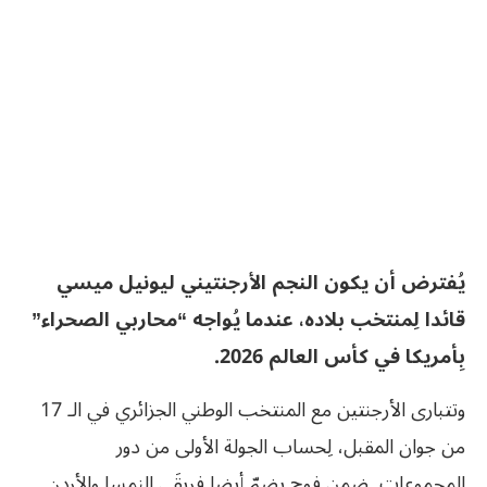
يُفترض أن يكون النجم الأرجنتيني ليونيل ميسي
قائدا لِمنتخب بلاده، عندما يُواجه “محاربي الصحراء”
بِأمريكا في كأس العالم 2026.
وتتبارى الأرجنتين مع المنتخب الوطني الجزائري في الـ 17
من جوان المقبل، لِحساب الجولة الأولى من دور
المجموعات. ضمن فوج يضمّ أيضا فريقَي النمسا والأردن.