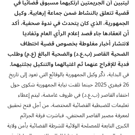
ليتبين أن الجريمتين ارتكبهما مسبوق قضائيا في
قضية تتعلق بالنشاط ضمن جماعة إرهابية. وكيل
الجمهورية، الذي كان يتحدث في ندوة صحفية، أكد
أن انعقادها جاء قصد إعلام الرأي العام وتفاديا
لانتشار أخبار مغلوطة بخصوص قضية اختطاف
الضحية القاصر (ب.ع.د) والضحية البالغ (ع.م) وطلب
فدية للإفراج عنهما ثم اغتيالهما والتنكيل بجثتيهما.
في البداية، ذكّر وكيل الجمهورية بالوقائع التي تعود إلى تاريخ
26 فيفري 2025 حينما تلقت نيابة الجمهورية شكوى حول
اختفاء القاصر (ب.ع.د) في ظروف غامضة، ليتم إعطاء
تعليمات للضبطية القضائية المختصة، من أجل فتح تحقيق
لمعرفة مصير القاصر المختفي، فباشرت فرقة الجرائم
الكبرى التابعة للمصلحة الولائية للشرطة القضائية بأمن ولاية