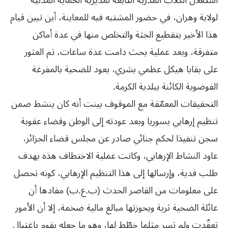
استغلال الكلاب المدربة التابعة لمديرية الحماية المدنية
لولاية وهران، في حضور المشتبه فيه للمعاينة، أين تبين قيام
هذا الأخير بتقطيع الجثة والتخلص منها في عدة أماكن
متفرقة، وبعد عملية بحث دامت عدة ساعات، تم العثور
على بقايا هيكل عظمي بشري، يعود للضحية بالمفرغة
الفوضوية الكائنة ببلدية الكرمة.
التحقيقات المعمّقة مع الموقوف بينت أنه كان ينشط ضمن
تنظيم إرهابي بسوريا وبعد عودته إلى الوطن وقضاء عقوبة
سجن تنفيذا لحكم جنائي صادر عن مجلس قضاء الجزائر،
عاود النشاط الإرهابي، وكانت عملية الاختطاف هذه بهدف
طلب فدية، وإرسالها إلى هذا التنظيم الإرهابي، كونه تحصل
على معلومات من القاصر الحدث (ب.ع.ب) مفادها أن
عائلة الضحية ثرية وبحوزتها مبالغ مالية ضخمة، إلا أن الأمور
تعقّدت ولم تسر مثلما خطّط لها، وهو ما جعله يقوم باغتيال