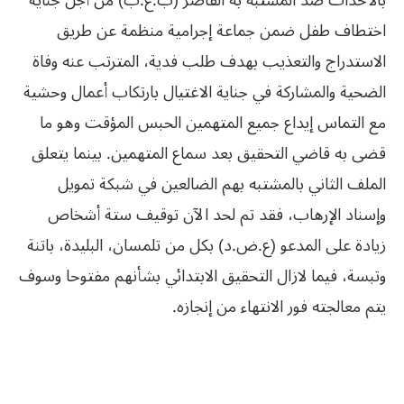
بالأحداث ضد المشتبه به القاصر (ب.ع.ب) من أجل جناية
اختطاف طفل ضمن جماعة إجرامية منظمة عن طريق
الاستدراج والتعذيب بهدف طلب فدية، المترتب عنه وفاة
الضحية والمشاركة في جناية الاغتيال بارتكاب أعمال وحشية
مع التماس إيداع جميع المتهمين الحبس المؤقت وهو ما
قضى به قاضي التحقيق بعد سماع المتهمين. بينما يتعلق
الملف الثاني بالمشتبه بهم الضالعين في شبكة تمويل
وإسناد الإرهاب، فقد تم لحد الآن توقيف ستة أشخاص
زيادة على المدعو (ع.ض.د) بكل من تلمسان، البليدة، باتنة
وتبسة، فيما لازال التحقيق الابتدائي بشأنهم مفتوحا وسوف
يتم معالجته فور الانتهاء من إنجازه.