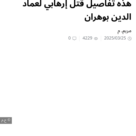
هذه تفاصيل قتل إرهابي لعماد
الدين بوهران
مريم. م
0
4229
2025/03/25
ح.م