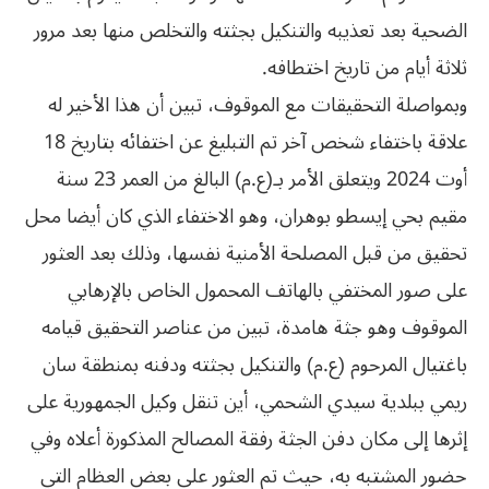
الضحية بعد تعذيبه والتنكيل بجثته والتخلص منها بعد مرور
ثلاثة أيام من تاريخ اختطافه.
وبمواصلة التحقيقات مع الموقوف، تبين أن هذا الأخير له
علاقة باختفاء شخص آخر تم التبليغ عن اختفائه بتاريخ 18
أوت 2024 ويتعلق الأمر بـ(ع.م) البالغ من العمر 23 سنة
مقيم بحي إيسطو بوهران، وهو الاختفاء الذي كان أيضا محل
تحقيق من قبل المصلحة الأمنية نفسها، وذلك بعد العثور
على صور المختفي بالهاتف المحمول الخاص بالإرهابي
الموقوف وهو جثة هامدة، تبين من عناصر التحقيق قيامه
باغتيال المرحوم (ع.م) والتنكيل بجثته ودفنه بمنطقة سان
ريمي ببلدية سيدي الشحمي، أين تنقل وكيل الجمهورية على
إثرها إلى مكان دفن الجثة رفقة المصالح المذكورة أعلاه وفي
حضور المشتبه به، حيث تم العثور على بعض العظام التي