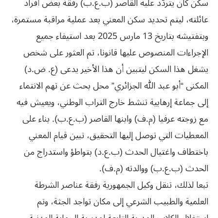
سكن كان يتردّد عليه القاصر (ب.ع.ب) رفقة بعض أفراد
عائلته، ليتم تحديد سكن المعني بعد عملية مراقبة مستمرة،
وبتفتيشه بتاريخ 13 مارس 2025 بعد استيفاء جميع
الإجراءات المنصوص عليها قانونا، تم العثور على شخص
يشغل هذا السكن ليتبين أن هذا الأخير يدعى (ع. ض.د)
المكنى “أبو عبد الله الجزائري” محل بحث عن تهم الانتماء
إلى جماعة إرهابية تنشط خارج التراب الوطني، ويعيش فيه
مع زوجته عرفيا (م.ف) وابنها القاصر (ب.ع.ب). بناء على
المعطيات التي توصل إليها التحقيق، تبين قيام المعني
باختطاف واغتيال الحدث (ب.ع.د) بتواطؤ واستدراج من
الحدث (ب.ع.ب) ووالدته (م.ف).
تبعا لذلك، تنقل وكيل الجمهورية رفقة عناصر الشرطة
العلمية والطبيب الشرعي إلى مكان تواجد الجثة، وتم