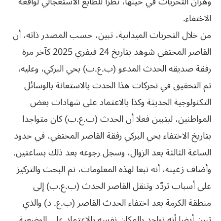
وهران التحريات في حينها، نظرا للطابع الاستعجالي لواقعة
الاختفاء.
من خلال التحريات الميدانية، تبين، حسب المصدر ذاته، أن
القاصر المختفي شوهد بتاريخ 24 فيفري 2025 كآخر مرة
رفقة صديقه الحدث المدعو (ب.ع.ب) بحي البركي، وعليه،
تم التحقيق في تحركات هذا الحدث بالاستعانة بالوسائل
التكنولوجية الحديثة وكذا بالاعتماد على شهادات بعض
المواطنين، ليتبين فعلا أن الحدث (ب.ع.ب) كان متواجدا
بتاريخ الاختفاء بحي البركي رفقة القاصر المختفي، في حدود
الساعة الثالثة بعد الزوال، وسجل رجوعه بعد ذلك بساعتين.
وأضاف زغينة، أنه تبعا لهذه المعلومات، تم البحث والتركيز
على أسباب تردّد وتنقل القاصر الحدث (ب.ع.ب) إلى
منطقة الكرمة بعد اختفاء الحدث القاصر (ب.ع. د) والذي
تبين أيضا أنه تواجد بالمكان نفسه بالاعتماد على الوضعية