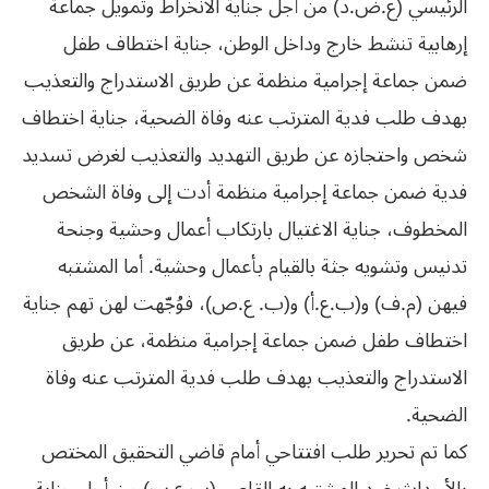
الرئيسي (ع.ض.د) من أجل جناية الانخراط وتمويل جماعة
إرهابية تنشط خارج وداخل الوطن، جناية اختطاف طفل
ضمن جماعة إجرامية منظمة عن طريق الاستدراج والتعذيب
بهدف طلب فدية المترتب عنه وفاة الضحية، جناية اختطاف
شخص واحتجازه عن طريق التهديد والتعذيب لغرض تسديد
فدية ضمن جماعة إجرامية منظمة أدت إلى وفاة الشخص
المخطوف، جناية الاغتيال بارتكاب أعمال وحشية وجنحة
تدنيس وتشويه جثة بالقيام بأعمال وحشية. أما المشتبه
فيهن (م.ف) و(ب.ع.أ) و(ب. ع.ص)، فوُجّهت لهن تهم جناية
اختطاف طفل ضمن جماعة إجرامية منظمة، عن طريق
الاستدراج والتعذيب بهدف طلب فدية المترتب عنه وفاة
الضحية.
كما تم تحرير طلب افتتاحي أمام قاضي التحقيق المختص