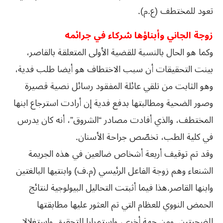
تعود للمختطف (ع.م).
زوجة الجاني وأبناؤها شركاء في جرائمه
وكما هو الحال بالنسبة للقضية الأولى المتعلقة بالقاصر،
بينت التحقيقات أن سبب الاختطاف هو أيضا طلب فدية،
وهو الثابت من تلقي عائلة المفقود رسائل نصية قصيرة
وصور الضحية ومطالبتها بدفع فدية إن أرادت استرجاع ابنها
المختطف، والذي أفادت مصادر “الشروق”، أنه كان يدرس
في كلية الطب، تخصّص جراحة الأسنان.
وقد تم توقيف أربعة أشخاص ضالعين في هذه الجريمة
الشنعاء وهم زوجة الفاعل الرئيسي (م.ف) وابنتيها البالغتين
وابنها القاصر.هذا فيما أثبتت التحاليل البيولوجية لنتائج
الحمض النووي للعظام التي تم العثور عليها مطابقتها
للضحيتين. ومن جهة أخرى، واستمرارا للتحقيق واستغلالا