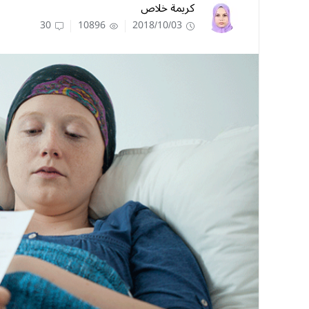
كريمة خلاص
30
10896
2018/10/03