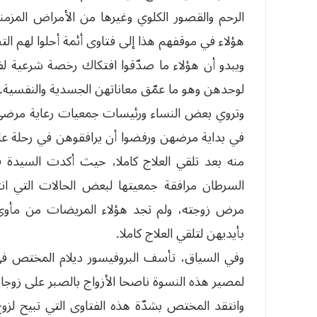
الرحم والقصور الكلوي وغيرها من الأمراض المزمنة
هؤلاء في موقفهم هذا إلى فتاوى أئمة أحلوا لهم التط
ويبدو أن هؤلاء ما صدّقوا افتكاك رخصة شرعية ل
لوحدهن وهو ما عمّق معاناتهن الجسدية والنفسية.
وتروي بعض النساء ورئيسات جمعيات رعاية مرضى
في بداية مرضهن ورفضوا أن يرافقوهن في رحلة عل
منه بعد تلقي العلاج كاملا، حيث أكدت السيدة
السرطان مرافقة جمعيتها لبعض الحالات التي ا
مرض زوجته، ولم تجد هؤلاء المريضات من مأوى
بأيديهن لتلقي العلاج كاملا.
وفي السياق، تأسف البروفيسور ديلام المختص في 
لمصير هذه النسوة ناصحا الأزواج بالصبر على زوجات
وانتقد المختص بشدّة هذه الفتاوى التي تبيح لز