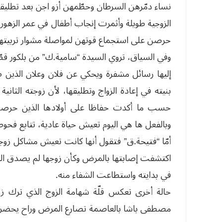
نساء دمّرهن السرطان وحطّمهن أزو اجن بعد تطليقه
الزوجية طويلة وأثمرت إنجاب أطفال في عمر الزهور 
حرصن على استجماع قوتهن لمواصلة مشوار تربيتهن
وفي السياق، تروي السيدة “سامية.ك” من بلكور قصّ
إليها رسائل مشفرة ويحكي عن فلان وعلان الذين 
بنيته في إعادة الزواج وتطليقها، لأن زوجته الثان
حسب ما أكدت حفاظا على أولادها الذين حرصت
وبالفعل ها هي اليوم تعيش حياة عادية، تتابع فحو
أمّا “فتيحة.ق” فتقول أنها كانت تعيش مشاكل زوجي
اكتشفت إصابتها بالمرض وكأن زوجها لم يصدق الخ
في بدايته واستطاعت الشفاء منه.
حالة أخرى تعكس قلّة شهامة الزوج الذي ترك ز
مصطفى باشا بالعاصمة تصارع المرض وراح يحضر لزف