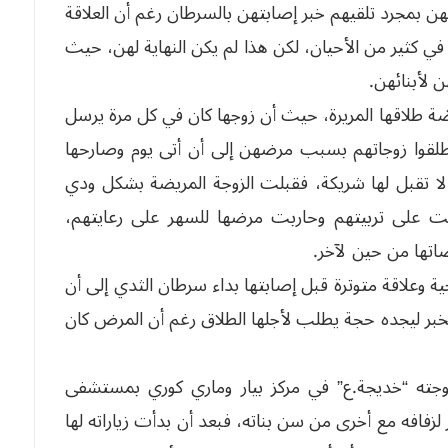
ن بمجرد تلقيهم خبر إصابتهن بالسرطان رغم أن العلاقة
في كثير من الأحيان، لكن هذا لم يكن النهاية لهن، حيث
 لأبنائهن.
ة طلاقها المريرة، حيث أن زوجها كان في كل مرة يرسل
طلقوا زوجاتهم بسبب مرضهن إلى أن أتى يوم وصارحها
ية لا تقبل لها شريكة، فقبلت الزوجة المريضة بشكل ودي
 على تربيتهم وحاربت مرضها للسهر على رعايتهم،
صاتها من حين لآخر.
ة وعلاقة متوترة قبل إصابتها بداء سرطان الثدي إلى أن
بر ليجده حجة يطلب لأجلها الطلاق رغم أن المرض كان
وجته “خديجة.ع” في مركز بيار وماري كوري بمستشفى
افه مع أخرى من سن بناته، فبعد أن بدأت زياراته لها