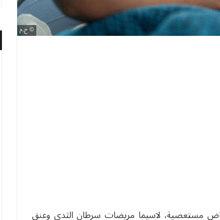
ح.م
مراض مستعصية، لاسيما مريضات سرطان الثدي وعنق