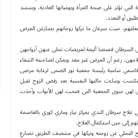
 التي تؤثر على صحة المرأة ويومياتها العادية، ويستند
ليق أو التعدد.
فعلتهم، حيث سرعان ما تركوا زوجاتهم يصارعن المرض
 السرطان قصصا أليمة لمريضات تخلى عنهن أزواجهن
اجهن، رغم أن المرض غير معد ويمكن لصاحبته الشفاء
 قاسمي سامية رئيسة جمعية نور الضحى لرعاية مرضى
نتكست وساءت حالتها النفسية بعد رفض الزوج تقبل
 لهن سوى الجمعية التي فتحت لهن الأبواب وأخذت
علاج سرطان الثدي بمركز بيار وماري كوري بالعاصمة
هم إلى حين استكمال العلاج.
وج التخلي عن زوجته وتركها في منتصف الطريق تصارع