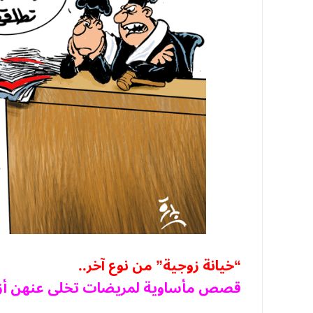
“خيانة زوجية” من نوع آخر..
قصص مأساوية لمريضات تخلى عنهن أز