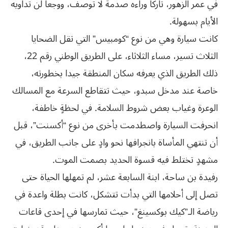
في عمر الزهور، تاركا وراءه صدمة لا توصف، ووجعا لن تداويه
الأيام بسهولة.
كانت سيارة وهي من نوع “كومبيس” التي تقل الضحايا
الثلاث تسير، مساء الثلاثاء، على الطريق الوطني رقم 22،
ذلك الطريق الذي يعرفه سكان المنطقة جيدا بخطورته،
خاصة عند مدخل سبدو، حيث تتقاطع السرعة مع المسالك
الوعرة وغياب بعض شروط السلامة. في لحظةٍ خاطفة،
انحرفت السيارة واصطدمت بأخرى من نوع “أكسنت”، قبل
أن تنتهي المأساة بانجرافها نحو وادٍ على جانب الطريق، في
مشهدٍ تختلط فيه قسوة الحديد بصمت الموت.
رفيدة بن ساحة، ابنة السابعة عشر، لم تمهلها الحياة حتى
تصل إلى أحلامها التي بدأت تتشكل، كانت بطلة واعدة في
رياضة الـ”كيك بوكسينغ”، حيث تمارسها في إحدى قاعات