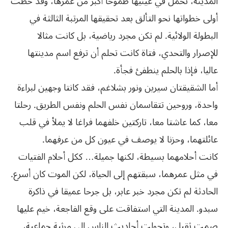
المدينة، تحمل في عينيها طموحا أكبر من عمرها، وقد خطت
أولى خطواتها نحو التألق بعد تحقيقها المرتبة الثالثة في
البطولة الولائية. لم تكن مجرد رياضية، بل كانت مثالا
للإصرار والتحدي، فتاة كانت تحلم أن ترفع اسم مدينتها
عاليا، فإذا بالحلم ينطفئ فجأة.
أما الشقيقتان سيرين ونور بشلاغم، فقد كانتا وجهين لبراءة
واحدة، وروحين تتقاسمان نفس الحلم ونفس الطريق. رحلتا
معا، كما عاشتا معا، تاركتين خلفهما فراغا لا يملأ في قلب
عائلتهما، وحزنا لا يوصف في عيون كل من عرفهما.
كانت أحلامهما بسيطة، لكنها جميلة… ككل أحلام الفتيات
في مثل عمرهما، سبقتهم إلى الحياة، لكن الموت كان أسرع.
الحادثة لم تكن مجرد خبر عابر، بل جرحا عميقا في ذاكرة
سبدو. المدينة التي استفاقت على وقع الفاجعة، خيم عليها
صمت ثقيل، وتحولت أحاديث الناس إلى مرثية جماعية،