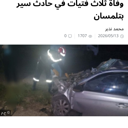
وفاة ثلاث فتيات في حادث سير
بتلمسان
محمد نذير
0
1707
2026/05/13
ح.م