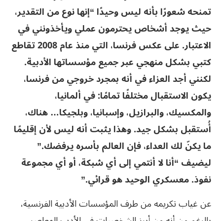
تمنحه شعورًا بأنه ليس وحيدًا “إنها نوع من التقدير،
حيث يوجد أشخاص يحترمون عملي ويأخذونني في
الاعتبار. على عكس فرنسا، التي منذ عام 2008 تقاطع
كتبي بشكل منهجي عبر جميع مؤسساتها الأدبية.
لكنني أجد العزاء في أنه بمجرد خروجي من فرنسا،
يكون الاستقبال مختلفًا تمامًا: في ألمانيا،
والمكسيك، والبرازيل، وإسبانيا، وبلجيكا… هناك،
أُستقبل بشكل جيد. وهذا يثبت أنه ليس لأن إقليمًا
ما يكنّ لك العداء، فإن العالم بأسره يرفضك.”
ليضيف “أنا لا أنتمي إلى أي شبكة، أو أي مجموعة
نفوذ. معسكري الوحيد هو قرائي.”
عن غياب تكريمه من طرف المؤسسات الأدبية الفرنسية،
بالرغم من أنه من أبرز الشخصيات في الأدب المعاصر