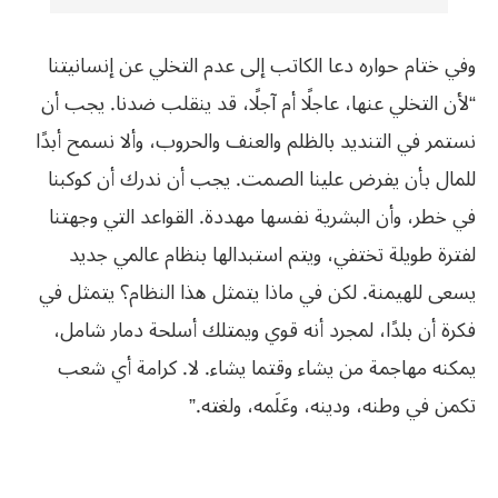
وفي ختام حواره دعا الكاتب إلى عدم التخلي عن إنسانيتنا
“لأن التخلي عنها، عاجلًا أم آجلًا، قد ينقلب ضدنا. يجب أن
نستمر في التنديد بالظلم والعنف والحروب، وألا نسمح أبدًا
للمال بأن يفرض علينا الصمت. يجب أن ندرك أن كوكبنا
في خطر، وأن البشرية نفسها مهددة. القواعد التي وجهتنا
لفترة طويلة تختفي، ويتم استبدالها بنظام عالمي جديد
يسعى للهيمنة. لكن في ماذا يتمثل هذا النظام؟ يتمثل في
فكرة أن بلدًا، لمجرد أنه قوي ويمتلك أسلحة دمار شامل،
يمكنه مهاجمة من يشاء وقتما يشاء. لا. كرامة أي شعب
تكمن في وطنه، ودينه، وعَلَمه، ولغته.”