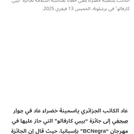
الكاتب يسمينة خضراء يلقي خطابا بمناسبة استلامه لجائزة "بيبي
كارفالو" في برشلونة، الخميس 13 فيفري 2025.
عاد الكاتب الجزائري ياسمينة خضراء عاد في
حوار
صحفي
إلى جائزة “بيبي كارفالو” التي حاز عليها في
مهرجان “BCNegra” بإسبانيا، حيث قال إن الجائزة