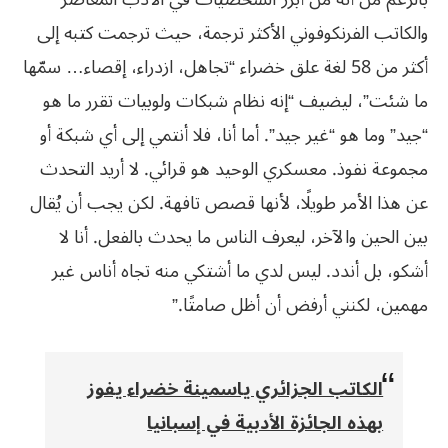
والكاتب الفرنكوفوني الأكثر ترجمة، حيث ترجمت كتبه إلى
أكثر من 58 لغة علق خضراء “تجاهل، ازدراء، إقصاء… سمّها
ما شئت”، ليضيف “إنه نظام شبكات ولوبيات تقرر ما هو
“جيد” وما هو “غير جيد”. أما أنا، فلا أنتمي إلى أي شبكة أو
مجموعة نفوذ. معسكري الوحيد هو قرائي. لا أريد التحدث
عن هذا الأمر طويلًا، لأنها قصص تافهة. لكن يجب أن يُقال
بين الحين والآخر، ليعرف الناس ما يحدث بالفعل. أنا لا
أشكو، بل أندد. ليس لدي ما أشتكي منه تجاه أناس غير
مهمين، لكنني أرفض أن أظل صامتًا.”
الكاتب الجزائري ياسمينة خضراء يفوز
بهذه الجائزة الأدبية في إسبانيا