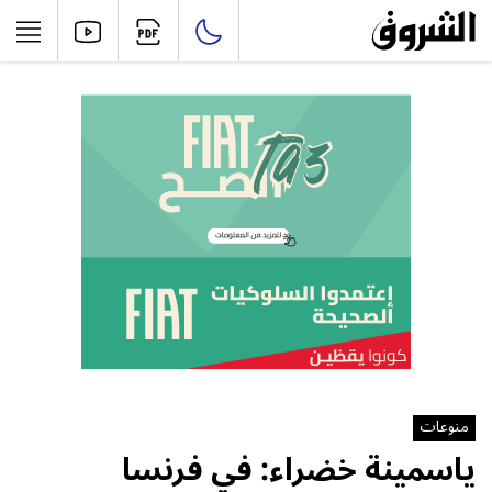
منوعات
ياسمينة خضراء: في فرنسا