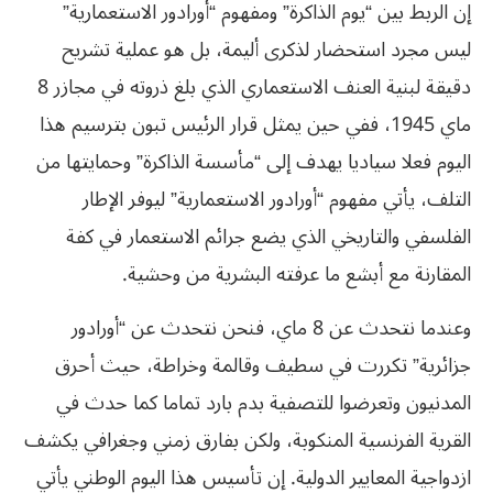
إن الربط بين “يوم الذاكرة” ومفهوم “أورادور الاستعمارية”
ليس مجرد استحضار لذكرى أليمة، بل هو عملية تشريح
دقيقة لبنية العنف الاستعماري الذي بلغ ذروته في مجازر 8
ماي 1945، ففي حين يمثل قرار الرئيس تبون بترسيم هذا
اليوم فعلا سياديا يهدف إلى “مأسسة الذاكرة” وحمايتها من
التلف، يأتي مفهوم “أورادور الاستعمارية” ليوفر الإطار
الفلسفي والتاريخي الذي يضع جرائم الاستعمار في كفة
المقارنة مع أبشع ما عرفته البشرية من وحشية.
وعندما نتحدث عن 8 ماي، فنحن نتحدث عن “أورادور
جزائرية” تكررت في سطيف وقالمة وخراطة، حيث أحرق
المدنيون وتعرضوا للتصفية بدم بارد تماما كما حدث في
القرية الفرنسية المنكوبة، ولكن بفارق زمني وجغرافي يكشف
ازدواجية المعايير الدولية. إن تأسيس هذا اليوم الوطني يأتي