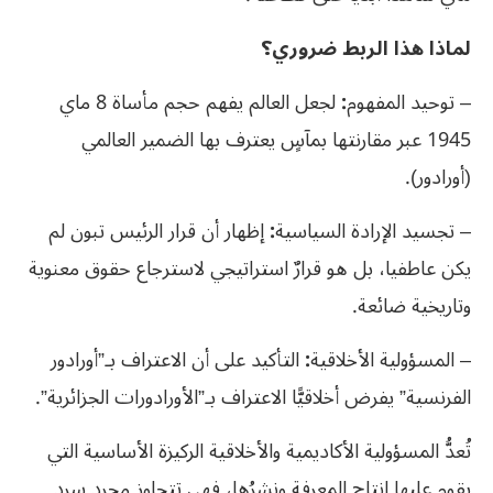
لماذا هذا الربط ضروري؟
– توحيد المفهوم
:
لجعل العالم يفهم حجم مأساة 8 ماي
1945 عبر مقارنتها بمآسٍ يعترف بها الضمير العالمي
(أورادور).
– تجسيد الإرادة السياسية
:
إظهار أن قرار الرئيس تبون لم
يكن عاطفيا، بل هو قرارٌ استراتيجي لاسترجاع حقوق معنوية
وتاريخية ضائعة.
– المسؤولية الأخلاقية
:
التأكيد على أن الاعتراف بـ”أورادور
الفرنسية” يفرض أخلاقيًّا الاعتراف بـ”الأورادورات الجزائرية”.
تُعدُّ المسؤولية الأكاديمية والأخلاقية الركيزة الأساسية التي
يقوم عليها إنتاج المعرفة ونشرُها، فهي تتجاوز مجرد سرد