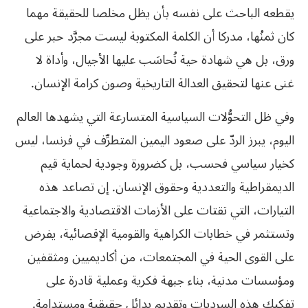
يقطعه الباحث على نفسه بأن يظل مخلصا للحقيقة مهما
كان ثمنُها، مدركا أن الكلمة المكتوبة ليست مجرَّد حبر على
ورق، بل هي شهادة حية تُحاسَب عليها الأجيال، وأداة لا
غنى عنها لتحقيق العدالة التاريخية وصون كرامة الإنسان.
وفي ظل التحوُّلات السياسية المتسارعة التي يشهدها العالم
اليوم، يبرز الردّ على صعود اليمين المتطرِّف في فرنسا، ليس
كخيار سياسي فحسب، بل كضرورة وجودية لحماية قيم
الديمقراطية والتعددية وحقوق الإنسان. إن تصاعد هذه
التيارات، التي تقتات على الأزمات الاقتصادية والاجتماعية
وتستثمر في خطابات الكراهية والقومية الإقصائية، يفرض
على القوى الحية في المجتمعات، من أكاديميين ومثقفين
ومؤسسات مدنية، بناء جبهة فكرية وعملية قادرة على
تفكيك هذه السرديات وتقديم بدائل حقيقية ومستدامة.