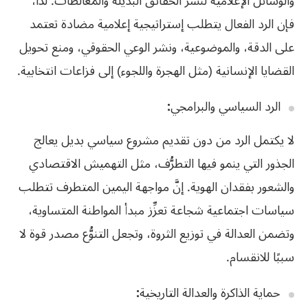
والوسائل الإعلامية لنشر الحقائق البديلة والمغالطات. لذا،
فإن الرد الفعال يتطلب إستراتيجية إعلامية مضادة تعتمد
على الدقة، والموضوعية، ونشر الوعي الحقوقي، ومنع تحويل
القضايا الإنسانية (مثل الهجرة واللجوء) إلى فزاعات انتخابية.
الرد السياسي والبرامجي
:
لا يكتمل الرد من دون تقديم مشروع سياسي بديل يعالج
الجذور التي ينمو فيها التطرُّف، مثل التهميش الاقتصادي
والشعور بفقدان الهوية. إنَّ مواجهة اليمين المتطرف تتطلب
سياسات اجتماعية شجاعة تعزِّز مبدأ المواطنة المتساوية،
وتضمن العدالة في توزيع الثروة، وتجعل التنوُّع مصدر قوة لا
سببًا للانقسام.
حماية الذاكرة والعدالة التاريخية
: