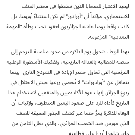
ليعيد الاعتبار للضحايا الذين سقطوا في مختبر العنف
الاستعماري، مؤكداً أن “أورادور” لم تكن استثناءً أوروبيا، بل
كانت واقعا يوميا عاشه الجزائريون لعقود تحت وطأة “المهمة
التمدينية” المزعومة.
بهذا الربط، يتحول يوم الذاكرة من مجرد مناسبة للترحم إلى
منصة للمطالبة بالعدالة التاريخية، وتفكيك الأسطورة الوطنية
الفرنسية التي تحاول حصر الإبادة في النموذج النازي، بينما
تتغافل عن “أورادورات” لا تُحصى زرعها جيش الاحتلال في
ربوع الجزائر. إنها دعوة للأكاديميين والمثقفين لاستخدام هذا
التاريخ كأداة للرد على صعود اليمين المتطرف، ولإثبات أن
الوفاء للذاكرة يمرُّ حتما عبر كشف الجذور العميقة للعنف
الذي مورس ضد الشعب الجزائري، والذي يظل الثامن من
ماي شاهدا أبديا على فظاعته.