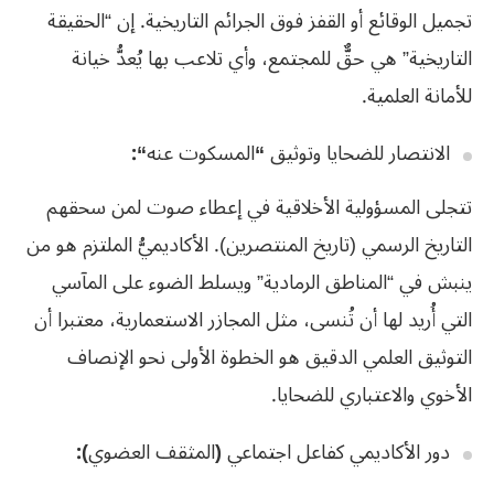
تجميل الوقائع أو القفز فوق الجرائم التاريخية. إن “الحقيقة
التاريخية” هي حقٌّ للمجتمع، وأي تلاعب بها يُعدُّ خيانة
للأمانة العلمية.
الانتصار للضحايا وتوثيق
“
المسكوت عنه
“:
تتجلى المسؤولية الأخلاقية في إعطاء صوت لمن سحقهم
التاريخ الرسمي (تاريخ المنتصرين). الأكاديميُّ الملتزم هو من
ينبش في “المناطق الرمادية” ويسلط الضوء على المآسي
التي أُريد لها أن تُنسى، مثل المجازر الاستعمارية، معتبرا أن
التوثيق العلمي الدقيق هو الخطوة الأولى نحو الإنصاف
الأخوي والاعتباري للضحايا.
دور الأكاديمي كفاعل اجتماعي
(
المثقف العضوي
):