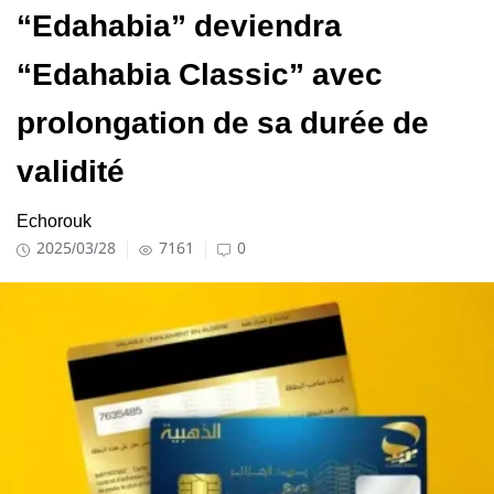
“Edahabia” deviendra
“Edahabia Classic” avec
prolongation de sa durée de
validité
Echorouk
2025/03/28
7161
0