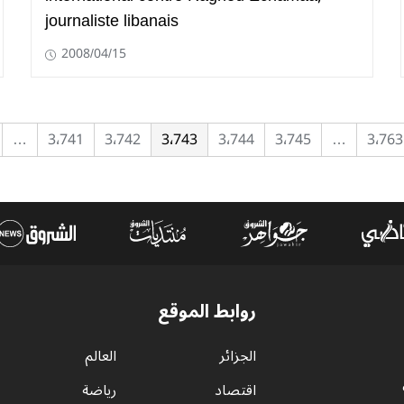
journaliste libanais
2008/04/15
…
3٬741
3٬742
3٬743
3٬744
3٬745
…
3٬763
روابط الموقع
الجزائر
العالم
اقتصاد
رياضة