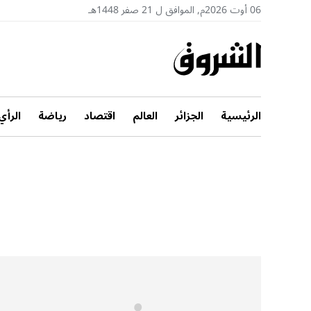
06 أوت 2026م, الموافق ل 21 صفر 1448هـ
الرئيسية
الجزائر
العالم
اقتصاد
رياضة
الرأي