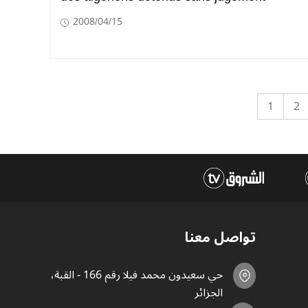
2008/04/15
1
2
تواصل معنا
حي سعيدون محمد فيلا رقم 166 - القبة،
الجزائر