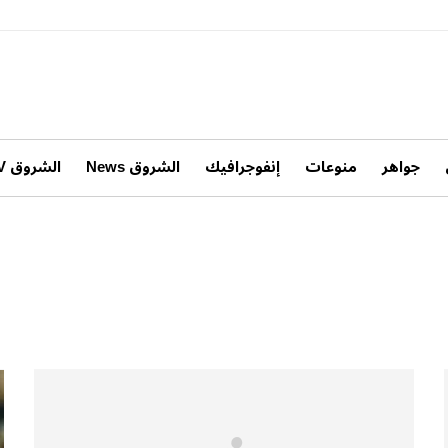
جواهر
منوعات
إنفوجرافيك
الشروق News
الشروق TV