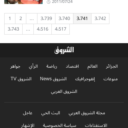
2011/07/24
1
2
…
3٬739
3٬740
3٬741
3٬742
3٬743
…
4٬516
4٬517
الجزائر
العالم
اقتصاد
رياضة
الرأي
جواهر
منوعات
إنفوجرافيك
الشروق News
الشروق TV
الشروق العربي
مجلة الشروق العربي
البث الحي
عاجل
الاستفتاءات
سياسة الخصوصية
الإشهار