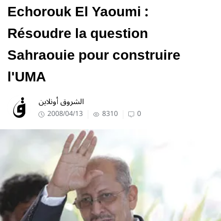
Echorouk El Yaoumi :
Résoudre la question
Sahraouie pour construire
l'UMA
الشروق أونلاين
2008/04/13
8310
0