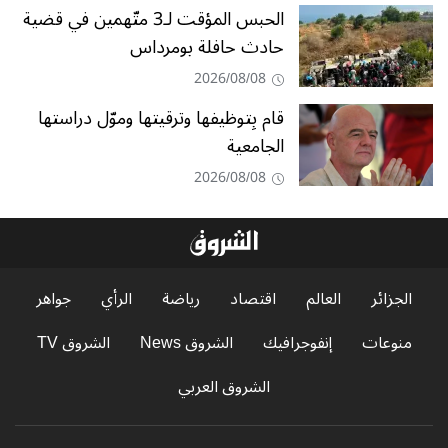
الحبس المؤقت لـ3 متّهمين في قضية
حادث حافلة بومرداس
2026/08/08
قام بِتوظيفها وترقيتها وموّل دراستها
الجامعية
2026/08/08
الجزائر
العالم
اقتصاد
رياضة
الرأي
جواهر
منوعات
إنفوجرافيك
الشروق News
الشروق TV
الشروق العربي