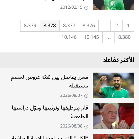
2012/02/15
8٬379
8٬378
8٬377
8٬376
…
2
1
10٬146
10٬145
…
8٬380
الأكثر تفاعلا
محرز يفاضل بين ثلاثة عروض لحسم
مستقبله
2026/08/07
قام بِتوظيفها وترقيتها وموّل دراستها
الجامعية
2026/08/08
“الكان” النسوي لهذه اللاعبة الجزائرية