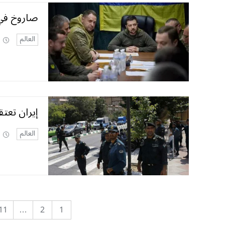
صاروخ في ا
العالم
إيران تعتق
العالم
11
…
2
1