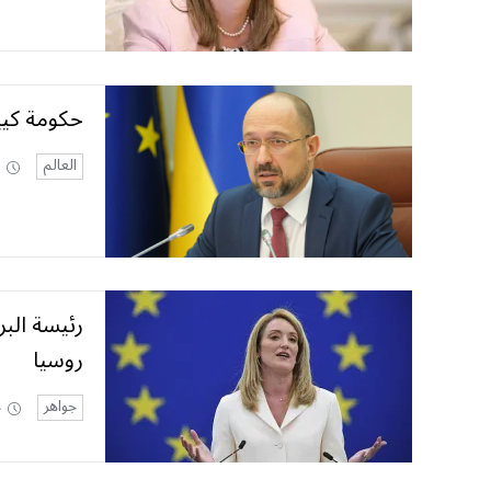
حكومة كيي
العالم
رئيسة الب
روسيا
جواهر
4