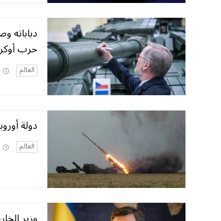
دباباته و
حرب أوكرا
العالم
دولة أورو
العالم
وزير الخار