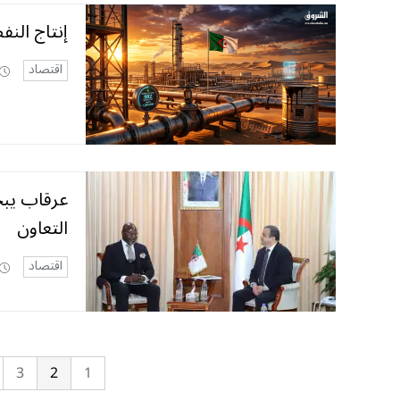
إنتاج النفط
اقتصاد
عرقاب يبح
التعاون
اقتصاد
3
2
1