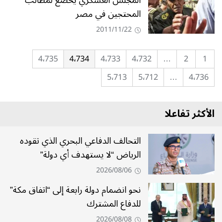
المجلس العسكري يخضع لمطالب
المحتجين في مصر
2011/11/22
4٬735
4٬734
4٬733
4٬732
…
2
1
5٬713
5٬712
…
4٬736
الأكثر تفاعلا
التحالف الدفاعي البحري الذي تقوده
الرياض “لا يستهدف أي دولة”
2026/08/06
نحو انضمام دولة رابعة إلى “اتفاق مكة”
للدفاع المشترك
2026/08/08