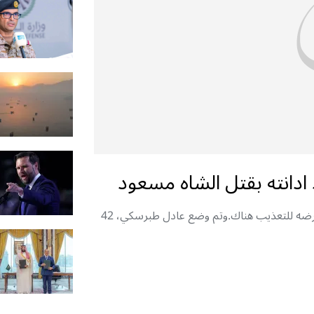
 ادانته بقتل الشاه مسعود
رحلت فرنسا تونسيا إلى بلاده رغم احتجاجات باحتمال تعرضه للتعذيب هناك.وتم وضع عادل طبرسكي، 42