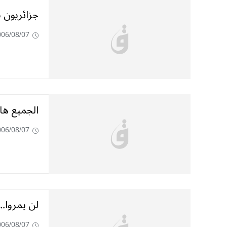
جزائريون شاركوا في حرب
006/08/07
الجميع ها
006/08/07
لن‮ ‬يمر‮‬‮‬
006/08/07