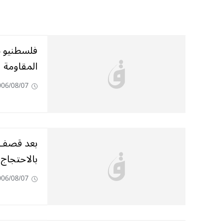
المقاومة
006/08/07
بعد قصف ب
بالاحتجاج
006/08/07