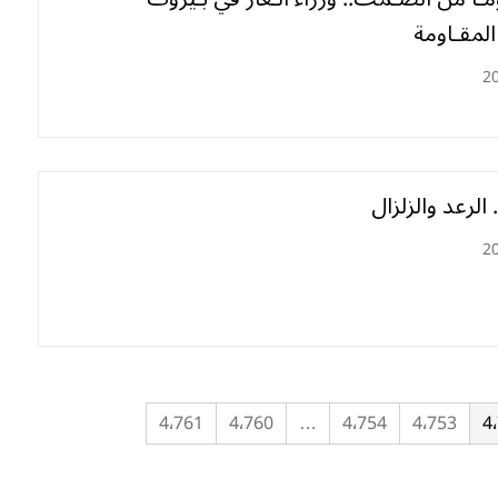
لمقـاومة
2
 الرعد والزلزال
2
4٬761
4٬760
…
4٬754
4٬753
4