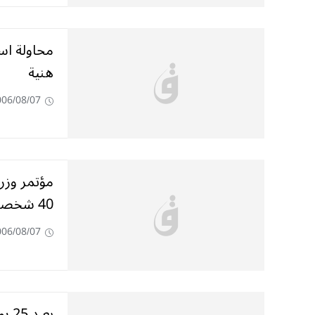
محاولة اس
هنية
006/08/07
مؤتمر وزرا
40 شخصا بقرية حولا
006/08/07
بعـ