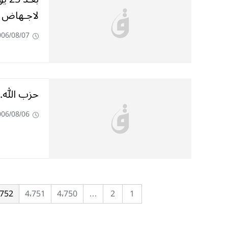
لاجـهاض ا
006/08/07
حزب الله..
006/08/06
٬752
4٬751
4٬750
…
2
1