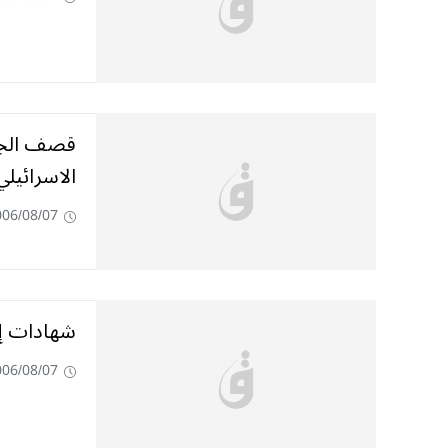
قصف الجنو
الاسرائيلي
006/08/07
شهادا‮‬‮‬‮‬
006/08/07