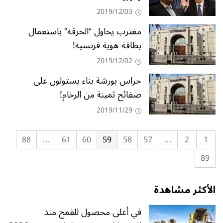
2019/12/03
مغترب يحاول “الحرڨة” باستعمال
بطاقة هوية فرنسية!
2019/12/02
حراس بورشة بناء يستولون على
صفائح ثمينة من الرخام!
2019/11/29
88
…
61
60
59
58
57
…
2
1
89
الأكثر مشاهدة
في أعلى محصول للقمح منذ