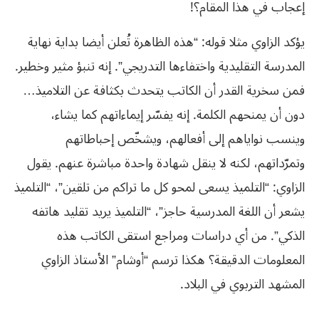
إعجاب في هذا المقام؟!
يؤكد الزاوي مثلا قوله: “هذه الظاهرة تُعلن أيضا بداية نهاية
المدرسة التقليدية واختفاءها التدريجي”. إنه تنبؤ مثير وخطير.
فمن سخرية القدر أن الكاتب يتحدث بكثافة عن التلاميذ…
دون أن يمنحهم الكلمة. إنه يفسّر إيماءاتهم كما يشاء،
وينسب نواياهم إلى أفعالهم، ويشخّص إحباطاتهم
وتمرّداتهم، لكنه لا ينقل شهادة واحدة مباشرة عنهم. يقول
الزاوي: “التلميذ يسعى لمحو كل ما تراكم من تلقين”، “التلميذ
يشعر أن اللغة المدرسية حاجز”، “التلميذ يريد تقليد هاتفه
الذكي”. من أي دراسات ومراجع استقى الكاتب هذه
المعلومات الدقيقة؟ هكذا ترسم “أوشام” الأستاذ الزاوي
المشهد التربوي في البلاد.