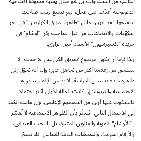
الكاتب من استنتاجات بل هو مقال يشبه مسوّدة افتتاحية
أيديولوجية أعدّت على عجل، ولم يتسع وقت صاحبها
لتنقيحها. لقد غرق تحليل “ظاهرة تمزيق الكراريس” في بحر
التكهّنات والانطباعات من قبل صاحب ركن “أوشام” في
جريدة “لكسبرسيون” الأستاذ أمين الزاوي.
ولذا فإما أن يكون موضوع ‘تمزيق الكراريس’ لا حدث، لا
يستحق من إعلامنا أكثر من تجاهل عابر؛ وإما أنه تحوّل إلى
ظاهرة جادة تستحق الدراسة، لا بد من الإلمام بجذورها
الاجتماعية والتربوية: إن كانت الحالة الأولى أكثر احتمالا،
فالسكوت عنها أولى من التضخيم الإعلامي. وإن مالت الكفة
إلى الاحتمال الثاني، فنذكّر بأن الظواهر الاجتماعية لا تُفسَّر
بـ”الأوشام” اللغوية والعناوين المثيرة، بل بالبحث الميداني،
والأرقام الموثقة، والمعطيات القابلة للقياس. فلا يصحّ