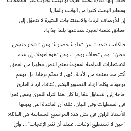
فقط. إنها كفاءة بحثية خارقة لو ثبتت لوفّرت على الجامعات
ومخابر البحث كثيرا من الوقت والمال!
إن الأوصاف الرنانة والاستنتاجات المثيرة لا تتحوّل إلى
حقائق علمية لمجرد صياغتها بلغة جذابة.
فالكاتب يتحدث عن “هاوية حضارية” وعن “انتحار منهجي
معلن”، وعن “جفاف روحي”، وعن “هوة لغوية”. إن هذه
الاستعارات الدرامية المفزعة تمنح النص مظهرا من العمق
أكثر مما تمنحه من الأدلة، فهي لا تقدّم برهانا، بل توهم
بوجوده. وكلما ازداد التصوير البلاغي كثافة، ازداد القارئ
حاجة إلى التساؤل عمّا إذا كان هذا الثراء اللغوي يخفي فقرا
في المعطيات وفي البيان. ذلك أن القاعدة التي يتبعها
الأستاذ الزاوي في مثل هذه المواضيع الحساسة هي القائلة:
“حين لا تستطيع الإثبات، عليك أن تثير الإعجاب”… وأي