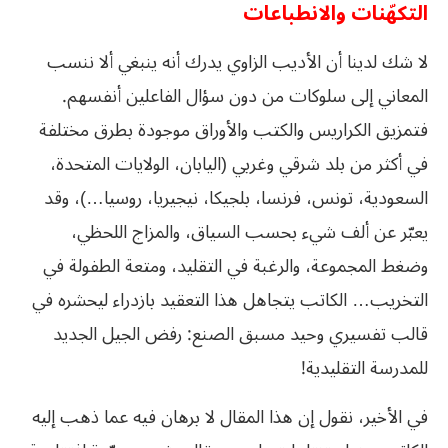
التكهّنات والانطباعات
لا شك لدينا أن الأديب الزاوي يدرك أنه ينبغي ألا ننسب
المعاني إلى سلوكات من دون سؤال الفاعلين أنفسهم.
فتمزيق الكراريس والكتب والأوراق موجودة بطرق مختلفة
في أكثر من بلد شرقي وغربي (اليابان، الولايات المتحدة،
السعودية، تونس، فرنسا، بلجيكا، نيجيريا، روسيا…)، وقد
يعبّر عن ألف شيء بحسب السياق، والمزاج اللحظي،
وضغط المجموعة، والرغبة في التقليد، ومتعة الطفولة في
التخريب… الكاتب يتجاهل هذا التعقيد بازدراء ليحشره في
قالب تفسيري وحيد مسبق الصنع: رفض الجيل الجديد
للمدرسة التقليدية!
في الأخير، نقول إن هذا المقال لا برهان فيه عما ذهب إليه