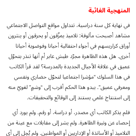
المنهجية الغائبة
في نهاية كل سنة دراسية، تتداول مواقع التواصل الاجتماعي
مشاهد أصبحت مألوفة: تلاميذ يمزّقون أو يحرقون أو ينثرون
أوراق كراريسهم في أجواء احتفالية أحيانا وفوضوية أحيانا
أخرى. هل هذه الظاهرة مجرّد طيش عابر أم أنها تنذر بتحوّل
عميق في علاقة الأجيال الجديدة بالمدرسة؟ لقد قرأ الكاتب
في هذا السلوك “مؤشرا اجتماعيا لتحوّل حضاري ونفسي
ومعرفي عميق”. يبدو هذا الحكم أقرب إلى “وشمٍ” لغويّ منه
إلى استنتاج علمي يستند إلى الوقائع والتحقيقات.
فلم يذكر الكاتب أي مصدر، أو دراسة، أو رقم. ولم يورد أي
إحصاء عن وتيرة الظاهرة. ولم يشر إلى مقابلات مع عينة من
التلاميذ أو الأساتذة أو الإداريين أو المواطنين. ولم يُحِل إلى أي