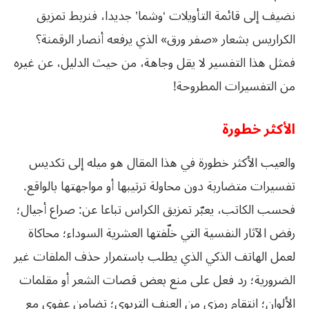
نضيف إلى قائمة التأويلات ‘وشما’ جديدا، فنربط تمزيق
الكراريس بشعار «صفر ورق» الذي يرفعه أنصار الرقمنة؟
فمثل هذا التفسير لا يقل وجاهة، من حيث الدليل، عن غيره
من التفسيرات المطروحة!
الأكثر خطورة
والعيب الأكثر خطورة في هذا المقال هو ميله إلى تكديس
تفسيرات متضاربة دون محاولة ترتيبها أو مواجهتها بالواقع.
فحسب الكاتب، يعبّر تمزيق الكراس تباعا عن: صراع أجيال؛
رفض الآثار النفسية التي خلّفتها العشرية السوداء؛ محاكاة
لعمل الهاتف الذكي الذي يطلب باستمرار حذف الملفات غير
الضرورية؛ رد فعل على منع بعض قصات الشعر أو مقلمات
الألوان؛ انتقام رمزي من العنف التربوي؛ تضامن عفوي مع