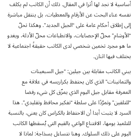
أساسية لا نجد لها أثرا في المقال. ذلك أن الكاتب لم يكلف
نفسه عناء البحث عن الأرقام والمعطيات، بل ينتقل مباشرة
إلى إطلاق أحكام عامة على “الجيل الجديد”. وهكذا تحلّ
“الأوشام” محلّ الإحصاءات، والانطباعات محلّ الأدلة، ويغدو
ما هو مجرد تخمين شخصي لدى الكاتب حقيقةً اجتماعية لا
يختلف فيها اثنان.
يبني الكاتب مقابلة بين جيلين: “جيل السبعينات
والثمانينات” الذي كان يحتفظ بكراريسه في علاقة مع
المعرفة مقابل جيل اليوم الذي يمزّق كل شيء رفضا
“للتلقين” وتمرّدًا على سلطة “تفكير محافظ وتقليدي”. هذا
السرد لا يثبت أبدا أن الاحتفاظ بالكراس كان يعني، بالنسبة
للتلميذ يومها، الاقتناع الواعي بالقيم التي يُسقطها الكاتب
اليوم على ذلك السلوك. وهنا نتساءل بسذاجة: لماذا لا