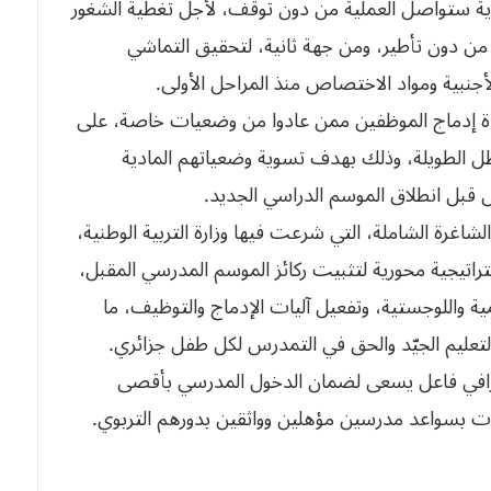
صاية ستواصل العملية من دون توقف، لأجل تغطية الشغور
من دون تأطير، ومن جهة ثانية، لتحقيق التماشي
لأجنبية ومواد الاختصاص منذ المراحل الأولى.
ة إدماج الموظفين ممن عادوا من وضعيات خاصة، على
لعطل الطويلة، وذلك بهدف تسوية وضعياتهم المادية
س قبل انطلاق الموسم الدراسي الجديد.
غرة الشاملة، التي شرعت فيها وزارة التربية الوطنية،
اتيجية محورية لتثبيت ركائز الموسم المدرسي المقبل،
ية واللوجستية، وتفعيل آليات الإدماج والتوظيف، ما
 التعليم الجيّد والحق في التمدرس لكل طفل جزائري.
إشرافي فاعل يسعى لضمان الدخول المدرسي بأقصى
 بسواعد مدرسين مؤهلين وواثقين بدورهم التربوي.