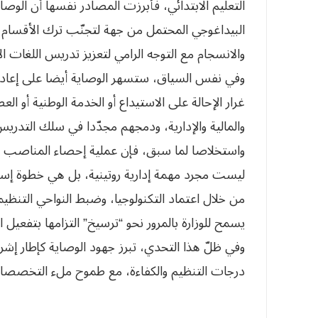
التعليم الابتدائي، فأبرزت المصادر نفسها أن الو
البيداغوجي المحتمل من جهة لتجنّب ترك الأقسام 
والانسجام مع التوجه الرامي لتعزيز تدريس اللغات ا
وفي نفس السياق، ستسهر الوصاية أيضا على إعاد
غرار الإحالة على الاستيداع أو الخدمة الوطنية أو ا
والمالية والإدارية، ودمجهم مجدّدا في سلك التدري
واستخلاصا لما سبق، فإن عملية إحصاء المناصب الشا
ليست مجرد مهمة إدارية روتينية، بل هي خطوة إستر
من خلال اعتماد التكنولوجيا، وضبط النواحي التنظيم
يسمح للوزارة بالمرور نحو “ترسيخ” التزامها بتفعيل
وفي ظلّ هذا التحدي، تبرز جهود الوصاية كإطار 
درجات التنظيم والكفاءة، مع طموح ملء التخصصات