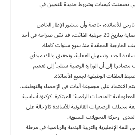
لوظيفة العمومية الصادرة بعنوان 2025، والتي تضمنت كيفيات وشروط جديدة للتعيين في
ارجي للأساتذة، خاصة وأن منشور الإطار الخاص
بالدخول المدرسي المقبل، والمفرج عنه من قبل الوصاية بتاريخ 20 جويلية الفائت، قد نصّ صراحة في أحد
يف الخارجية المجمّدة منذ سبع سنوات كاملة.
اتذة الجدد وتسهيل العملية، وتحقيق بذلك مبدأي
مصادرنا إلى أن الوزارة الوصية ستلجأ إلى تعميم
بط الملفات الوظيفية لجميع الأساتذة.
تم الاعتماد على مجموعة آليات في الإحصاء والتوظيف،
علوماتية “المنصات الرقمية” المبتكرة، كركيزة أساسية
ة مختلف الوضعيات القانونية للأساتذة كالإحالة على
المدى، وحركة التحويلات السنوية.
 الإنجليزية والتربية البدنية والرياضية في مرحلة