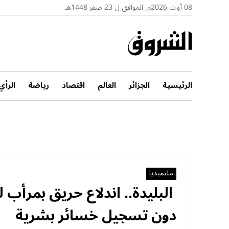
08 أوت 2026م, الموافق ل 23 صفر 1448هـ
الرئيسية
الجزائر
العالم
اقتصاد
رياضة
الرأي
ملتميديا
البليدة.. اندلاع حريق بمرأب ل
دون تسجيل خسائر بشرية