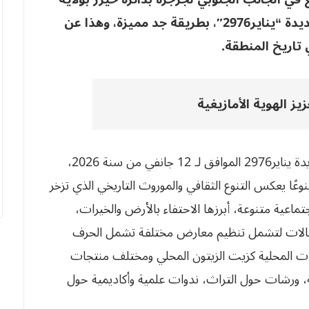
البويرة، للاحتفال برأس السنة الأمازيغية الجديدة “يناير2976″، بطريقة جد مميزة، وهذا عن
تاريخ المنطقة.
يز الهوية الأمازيغية
وفي إطار الاحتفال بعيد رأس السنة الأمازيغية الجديدة يناير2976 الموافق لـ 12 جانفي من سنة 2026،
نوعًا يعكس التنوع الثقافي والموروث التاريخي الذي تزخر
تماعية متنوعة، أبرزها الاحتفاء بالأرض والخيرات،
حتفالات لتشمل تنظيم معارض مختلفة تشمل الحرف
تجات المحلية كزيت الزيتون المحلي ومختلف منتجات
ة، ورشات حول التراث، ندوات علمية وأكاديمية حول