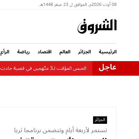
08 أوت 2026م, الموافق ل 23 صفر 1448هـ
الرئيسية
الجزائر
العالم
اقتصاد
رياضة
الرأي
عاجل
الحبس المؤقت لـ3 متّهمين في قضية حادث حافلة بومرداس
الجزائر
تستمر لأربعة أيام وتتضمن برنامجا ثريا