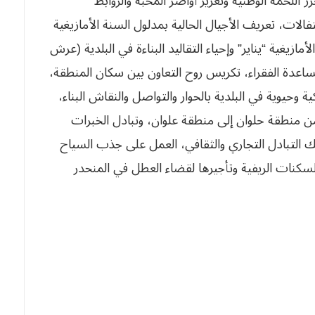
 اللحمة الوطنية وتعزيز أواصر المحبة والروابط
الات، تعريف الأجيال الحالية بمدلول السنة الأمازيغية
أمازيغية “يناير” وإحياء التقاليد البناءة في البلدية (عرش
مساعدة الفقراء، تكريس روح التعاون بين سكان المنطقة،
 وحيوية في البلدية بالحوار والتواصل والنقاش البناء،
من منطقة حلوان إلى منطقة علوان، وتبادل الخبرات
ذلك التبادل التجاري والثقافي، العمل على جذب السياح
لسكنات الريفية وتأجيرها لقضاء العطل في المنحدر