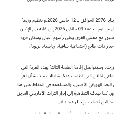
للتذكير، فإن الاحتفال وإحياء رأس السنة الأمازيغية يناير 2976 الموافق لـ 12 جانفي 2026،و تنظيم وزيعة
“ثيمشرط” عرش ناث مدور”يتم لمدة أربعة أيام ابتداء من يوم الجمعة 09 جانفي 2026 إلى غاية يوم الإثنين
هرة بالتنسيق مع ممثلي القرى وعلى رأسهم أعيان وسكان قرية
م بلدية حيزر ذات طابع (اجتماعية ثقافية، رياضية، تربوية،
ورث، وستتواصل إقامة الطبعة الثالثة بهذه القرية التي
جتماعي ثقافي التي نظمت عدة نشاطات منذ نشأتها في
كريس البعد الهوياتي الأصيل، والمساهمة في الحفاظ على هذا
، كما تهدف التظاهرة إلى إبراز التراث الأمازيغي العريق
يد التي تصاحب إحياء عيد يناير.