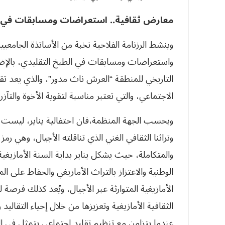
معارض ثقافية.. استعراضات ومسابقات في 
وينشط الرزنامة الفلاحية نخبة من الأساتذة الجام
واستعراضات ومسابقات في الطبخ التقليدي، بالإضا
التاريخي للمنطقة “العرش ناث مدور”، والذي يعد تق
الاجتماعي، والتي تعتبر مناسبة لتقوية الأخوة والتآزر 
وبحسب الجهة المنظمة،فان احتفالية يناير، ليست 
وتراثنا الثقافي الغني الذي تناقلته الأجيال، وهي رم
والمتكاملة، حيث يشكل يناير بداية السنة الأمازيغية
الوطنية والاعتزاز بالتراث الأمازيغي والحفاظ على ال
الأمازيغية المتوارثة عبر الأجيال، ويُعد كذلك فرصة 
الثقافية الأمازيغية وتعزيزها من خلال إحياء التقاليد
عندما يتزامن مع تنظيم تقليد اجتماعي يتمثل في ال