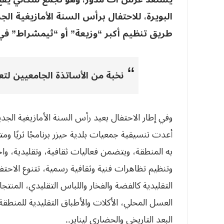
طريق تنظيم أكبر “وزيعة” أو “ثيمشراط” في 
نخبة من الأساتذة الجامعيين لتعز
أعدت تنسيقية جمعيات بلدية حيزر برنامجًا ثريًا ومت
به المنطقة، ويتضمن فعاليات ثقافية، وتقليدية، واج
وتنظيم تظاهرات فنية وثقافية رسمية، تتنوع الا
التقليدية كالفضة والفخار واللباس التقليدي، المن
العسل المحلي، الأكلات والأطباق التقليدية للمنطق
البعد التاريخي والحضاري ليناير..