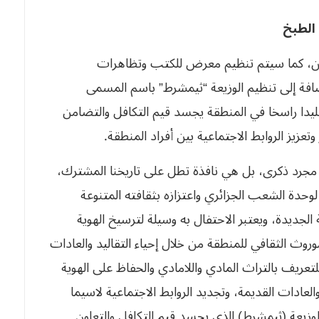
الطبخ
عيين، كما سيتم تنظيم معرض للكتب وتظاهرات
فة إلى تنظيم الوزيعة “ثيمشرط” باسم المسمى
ليدا راسخا في المنطقة يجسد قيم التكافل والتضامن
وتعزيز الروابط الاجتماعية بين أفراد المنطقة.
مجرد ذكرى، بل هي نافذة تطل على تاريخنا المشترك،
ز لوحدة الشعب الجزائري واعتزازه بثقافته المتنوعة
 الجديدة، ويعتبر الاحتفال به وسيلة لترسيخ الهوية
موروث الثقافي للمنطقة من خلال إحياء التقاليد والعادات
للتعريف بالتراث المادي واللامادي والحفاظ على الهوية
 والعادات القديمة، وتجديد الروابط الاجتماعية لاسيما
وزيعة (ثيمشرط) الذي يجسد قيم التكافل والتعاون