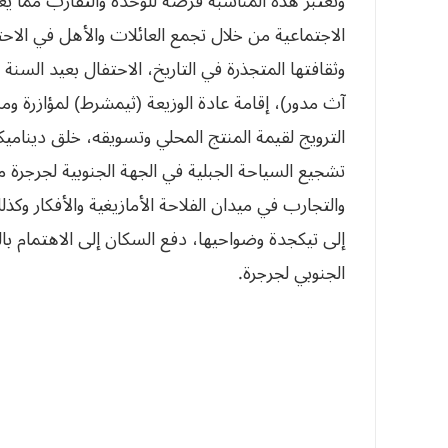
وتعتبر هذه المناسبة فرصة للوحدة والتقارب مما يعزز
الاجتماعية من خلال تجمع العائلات والأهل في الاحتف
وثقافتها المتجذرة في التاريخ، الاحتفال بعيد السنة ال
آث مدور)، إقامة عادة الوزيعة (ثيمشرط) لمؤازرة و
الترويج لقيمة المنتج المحلي وتسويقه، خلق ديناميكية
تشجيع السياحة الجبلية في الجهة الجنوبية لجرجرة 
والتجارب في ميدان الفلاحة الأمازيغية والأفكار وك
إلى تيكجدة وضواحيها، دفع السكان إلى الاهتمام با
الجنوبي لجرجرة.