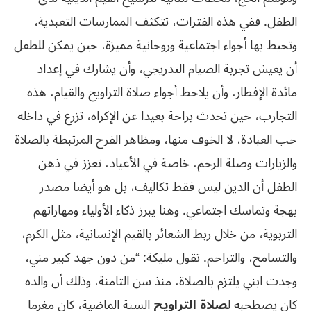
الطفل. ففي هذه الفترات، تتكثف الممارسات التعبدية،
وتحيط بها أجواء اجتماعية وروحانية مميزة، حين يمكن للطفل
أن يعيش تجربة الصيام التدريجي، وأن يشارك في إعداد
مائدة الإفطار، وأن يلاحظ أجواء صلاة التراويح والقيام، هذه
التجارب، حين تحدث براحة بعيدا عن الإكراه، تزرع في داخله
حب العبادة، لا الخوف منها، ومظاهر الفرح المرتبطة بالصلاة
والزيارات وصلة الرحم، خاصة في الأعياد، تعزز في ذهن
الطفل أن الدين ليس فقط تكاليف، بل هو أيضا مصدر
بهجة وتماسك اجتماعي. وهنا يبرز ذكاء الأولياء ومهاراتهم
التربوية، من خلال ربط الشعائر بالقيم الإنسانية، مثل الكرم،
والتسامح، والتراحم. تقول مليكة: “من دون جهد كبير مني،
وجدت ابني يلتزم بالصلاة، منذ سن الثامنة، وذلك أن والده
كان يصطحبه ل
صلاة التراويح
السنة الماضية، كان مغرما