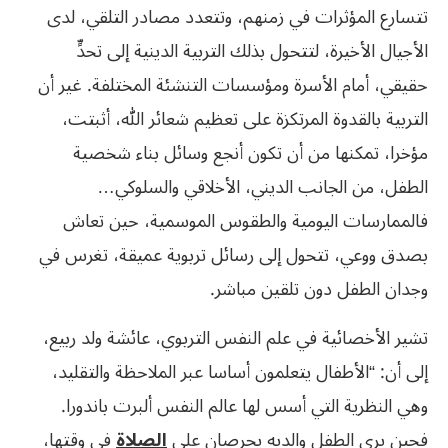
تتسارع المؤثرات في زمنهم، وتتعدد مصادر التلقي، لدى
الأجيال الأخيرة، لتتحول بذلك التربية الدينية إلى تحدٍّ
حقيقي، أمام الأسرة ومؤسسات التنشئة المختلفة. غير أن
التربية بالقدوة المرتكزة على تعظيم شعائر الله، أثبتت،
مؤخرا، تمكنها من أن تكون أنجع وسائل بناء شخصية
الطفل، من الجانب الديني، الأخلاقي والسلوكي…
فالممارسات اليومية والطقوس الموسمية، حين تعاش
بصدق ووعي، تتحول إلى رسائل تربوية عميقة، تغرس في
وجدان الطفل دون تلقين مباشر.
تشير الأخصائية في علم النفس التربوي، عائشة ولد ربيع،
إلى أن: “الأطفال يتعلمون أساسا عبر الملاحظة والتقليد،
وهي النظرية التي أسس لها عالم النفس ألبرت باندورا.
فحين يرى الطفل والديه يحرصان على
الصلاة
في وقتها،