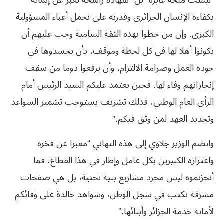
“ليست منحة عابرة” بل “شهادة راسخة تعبر عن إيمانه
بكفاءة الإنسان الجزائري وقدرته على تحمل أعباء المسؤولية
الكبرى. وإن من حظوا بهذه الثقة السامية وجب عليهم أن
يكونوا أهلا لها في كل لحظة وموقف، بأن يجسدوها في
جودة العمل وصرامة الالتزام، وأن يرفعوا دوما من سقف
إنجازاتهم وفاء لها. فحين يعتمد عليكم السيد الرئيس أمام
الرأي العام الوطني، فذلك تشريف يستوجب تشمير السواعد
وتجديد العهد لمن وثق فيكم.”
وانضم الوزير جلاوي إلى هذه التهاني “معبرا عن فخره
واعتزازه الكبيرين بكل عامل وإطار في هذا القطاع، فما
أنجزتموه ليس مجرد مشاريع بنية تحتية، بل هي صفحات
مشرقة تكتب في سجل الوطن، وشواهد خالدة على وفائكم
لأمانة خدمة الجزائر وأبنائها.”