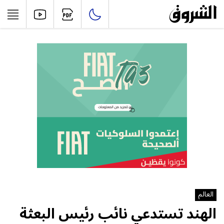
العالم
الهند تستدعي ​نائب ⁠رئيس البعثة