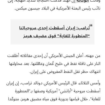
وقالت
الوكالة
إن ​الهند ​قدّمت ⁠احتجاجا شديد اللهجة، ​إلى ​
نائب ⁠رئيس البعثة الأمريكية في ⁠البلاد ​جيسون ​ميكس.
ترامب: إيران أسقطت إحدى مروحياتنا
“المتطورة للغاية” فوق مضيف هرمز
من جهته، أعلن الجيش الأمريكي أن إحدى مقاتلاته أطلقت
النار على ناقلة نفط في خليج عُمان وعطّلتها. بعد محاولتها
انتهاك حظر نقل النفط المفروض على إيران.
وأمس الثلاثاء، قال الرئيس الأمريكي دونالد ترامب، إن إيران
أسقطت مروحية “أباتشي” أمريكية وصفها بـ”المتطورة
للغاية”. خلال قيامها بدورية فوق مياه مضيق هرمز. متوعّدا