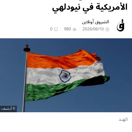
الأمريكية في نيودلهي
الشروق أونلاين
0
980
2026/06/10
أرشيف
الهند