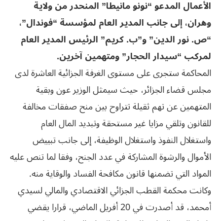
الأعمال المدعو “نونو مانيطا” المنحدر من ولاية
وهران، إلى جانب المدير العام لمؤسسة “فوندال”،
“ص. نور الدين” و”ب. كريم” الرئيس المدير العام
لمركب “سيدار الحجار” ومتهمين آخرين.
المحاكمة ستجرى على مستوى الغرفة الجزائية العاشرة لدى
مجلس قضاء الجزائر، حيث سيمثل الوزير عون وبقية
المتهمين عن تهم ثقيلة تتراوح بين منح صفقات مخالفة
للقانون وتلقي مزايا غير مستحقة وتبديد المال العام
واستغلال النفوذ واستغلال الوظيفة، إلى جانب تبييض
الأموال والرشوة المشاركة في عدد الجنح، وفقا لما تنص عليه
المواد التي تضمنها قانون مكافحة الفساد والوقاية منه.
وكانت محكمة القطب الجزائي الاقتصادي والمالي لسيدي
أمحمد، قد أصدرت في 20 أفريل الماضي، قرارا يقضي