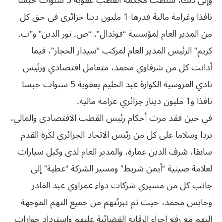
وإلى ذلك، سلطت محكمة القطب عقوبة 3 سنوات حبسا
نافذا وغرامة مالية قدرها 1 مليون دينا جزائري في حق كل
من المدير العام لمؤسسة “فوندال”، “ص. نور الدين” و”ب.
كريم” الرئيس المدير العام لمركب “سيدار الحجار”، فيما
أدانت كل من شرفاوي محمد، متعامل اقتصادي ورئيس
نادي الفروسية الكوارة عبد الحليم بعقوبة 5 سنوات حبسا
نافذا و1 مليون دينار جزائري غرامة مالية.
في حين فقد مرت أحكام رئيس القطب الاقتصادي والمالي،
بردا وسلاما على كل من رئيس الاتحاد الجزائري لكرة القدم
سابقا، شرف الدين عمارة، والمدير العام لدى وكيل سيارات
لعلامة صينية “أيمن شريط” ومسير الشركة “عطية” إلى
جانب كل من مسيري شركات دواء عمراوي عبد القادر
وحابس محمد، حيث تم تبرئتهم من جميع التهم الموجهة
إليهم مع رفع إجراء الرقابة القضائية عليهم واسترداد جوازات